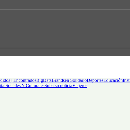
didos | Encontrados
BigData
Brandsen Solidario
Deportes
Educación
Inst
ital
Sociales Y Culturales
Suba su noticia
Viajeros