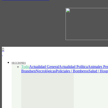
SECCIONES
Todo
Actualidad General
Actualidad Política
Animales Per
Brandsen
Necrológicas
Policiales | Bomberos
Salud | Hosp