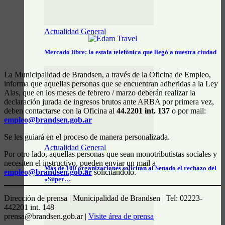
Actualidad General
Mercado libre: la estafa telefónica que llegó a nuestra ciudad
La Municipalidad de Brandsen, a través de la Oficina de Empleo,
informa que aquellas personas que se encuentran adheridas a la Ley
Alas, que en los meses de febrero / marzo deberán realizar la
declaración jurada de ingresos brutos ante ARBA por primera vez,
deben contactarse con la Oficina al
44.2201 int. 137
o por mail:
empleo@brandsen.gob.ar
Se les guiará en el proceso de manera personalizada.
Actualidad General
Por otro lado, aquellas personas que sean monotributistas sociales y
necesiten el instructivo, pueden enviar un mail a
Más de 100 organizaciones solicitan al Senado el rechazo del
empleo@brandsen.gob.ar
solicitándolo.
«Súper…
Dirección de prensa | Municipalidad de Brandsen | Tel: 02223-
442201 int. 148
prensa@brandsen.gob.ar |
Visite área de prensa