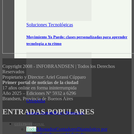
Soluciones Tecnológicas
Movimiento Yo Puedo: clases personalizadas para aprender
tecnología a tu ritmo
Copyright 2008 - INFOBRANDSEN | Todos los Derechos
Reservados
Propietario y Director: Ariel Grassi Cúpparo
Primer portal de noticias de la ciudad
17 años online en forma ininterrumpida
Año 2025 – Ediciones Nº 5932 a 6296
Brandsen, Provincia de Buenos Aires
Ortopédia
ENTRADAS POPULARES
Insumos Ortopédicos y Deportivos
GUÍA PROFESIONAL
Todo
Abogados
Contadores
Diagnóstico por