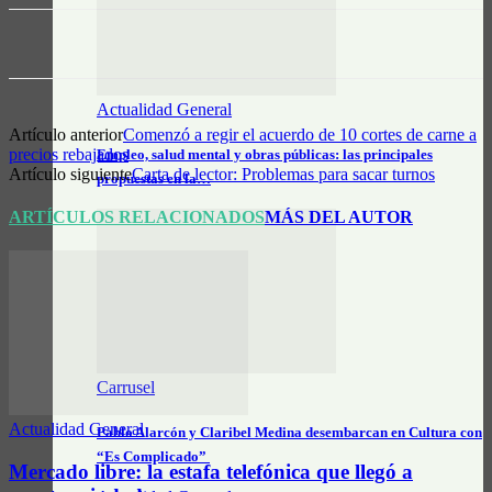
Actualidad General
Artículo anterior
Comenzó a regir el acuerdo de 10 cortes de carne a
precios rebajados
Empleo, salud mental y obras públicas: las principales
Artículo siguiente
Carta de lector: Problemas para sacar turnos
propuestas en la…
ARTÍCULOS RELACIONADOS
MÁS DEL AUTOR
Carrusel
Actualidad General
Pablo Alarcón y Claribel Medina desembarcan en Cultura con
“Es Complicado”
Mercado libre: la estafa telefónica que llegó a