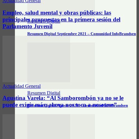
Actualidad General
Empleo, salud mental y obras públicas: las
principales propuestas en la primera sesión del
Resumen Digital
Parlamento Juvenil
Resumen Digital Septiembre 2021 – Comunidad InfoBrandsen
Actualidad General
Resumen Digital
Agustina Varela: “Al Samborombón ya no se le
puede exigir más; ahora nos toca a nosotros”
Resumen Digital Agosto 2021 – Comunidad InfoBrandsen