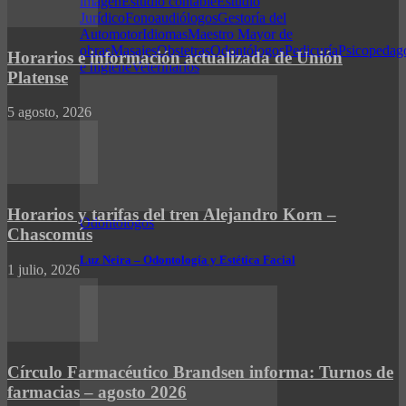
imagen
Estudio contable
Estudio
Jurídico
Fonoaudiólogos
Gestoría del
Automotor
Idiomas
Maestro Mayor de
obras
Masajes
Obstetras
Odontólogos
Pedicuría
Psicopedag
Horarios e información actualizada de Unión
e higiene
Veterinarios
Platense
5 agosto, 2026
Horarios y tarifas del tren Alejandro Korn –
Odontólogos
Chascomús
Luz Neira – Odontología y Estética Facial
1 julio, 2026
Círculo Farmacéutico Brandsen informa: Turnos de
farmacias – agosto 2026