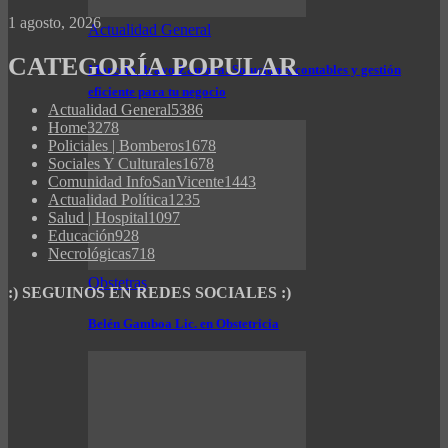
1 agosto, 2026
Actualidad General
CATEGORÍA POPULAR
Marcelo Bravo Zamora: Soluciones contables y gestión
eficiente para tu negocio
Actualidad General
5386
Home
3278
Policiales | Bomberos
1678
Sociales Y Culturales
1678
Comunidad InfoSanVicente
1443
Actualidad Política
1235
Salud | Hospital
1097
Educación
928
Necrológicas
718
Obstetras
:) SEGUINOS EN REDES SOCIALES :)
Belén Gamboa Lic. en Obstetricia