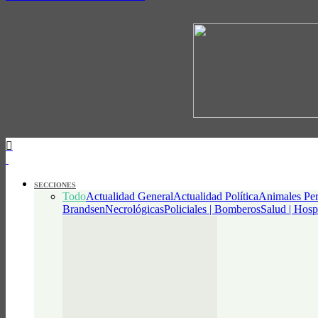
SECCIONES
Todo
Actualidad General
Actualidad Política
Animales Per
Brandsen
Necrológicas
Policiales | Bomberos
Salud | Hosp