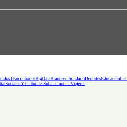
didos | Encontrados
BigData
Brandsen Solidario
Deportes
Educación
Inst
ital
Sociales Y Culturales
Suba su noticia
Viajeros