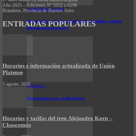
Año 2025 – Ediciones Nº 5932 a 6296
Actualidad General
Brandsen, Provincia de Buenos Aires
Marcelo Bravo Zamora: Soluciones contables y gestión
ENTRADAS POPULARES
eficiente para tu negocio
Horarios e información actualizada de Unión
Platense
5 agosto, 2026
Obstetras
Belén Gamboa Lic. en Obstetricia
Horarios y tarifas del tren Alejandro Korn –
Chascomús