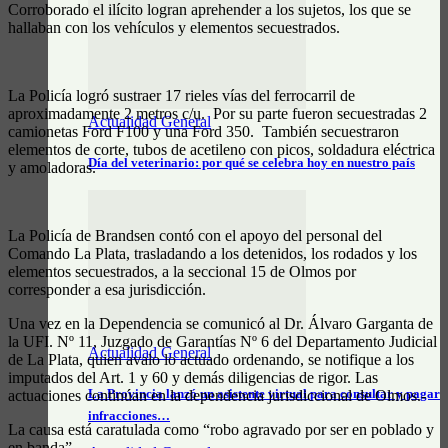
Corroborado el ilícito logran aprehender a los sujetos, los que se
hallaban con los vehículos y elementos secuestrados.
La Policía logró sustraer 17 rieles vías del ferrocarril de
aproximadamente 2 metros c/u. Por su parte fueron secuestradas 2
Actualidad General
camionetas Ford F100 y una Ford 350. También secuestraron
elementos de corte, tubos de acetileno con picos, soldadura eléctrica
Día del veterinario: por qué se celebra hoy en nuestro país
y amoladoras.
La Policía de Brandsen contó con el apoyo del personal del
Comando La Plata, trasladando a los detenidos, los rodados y los
elementos secuestrados, a la seccional 15 de Olmos por
corresponder a esa jurisdicción.
Una vez en la Dependencia se comunicó al Dr. Álvaro Garganta de
la UFI. Nº 11, Juzgado de Garantías Nº 6 del Departamento Judicial
Actualidad General
de La Plata, quien avalo lo actuado ordenando, se notifique a los
imputados del Art. 1 y 60 y demás diligencias de rigor. Las
La Provincia lanzó un asistente virtual para consultar y pagar
actuaciones continúan en la dependencia jurisdiccional de Olmos.-
infracciones…
La causa está caratulada como “robo agravado por ser en poblado y
en banda”