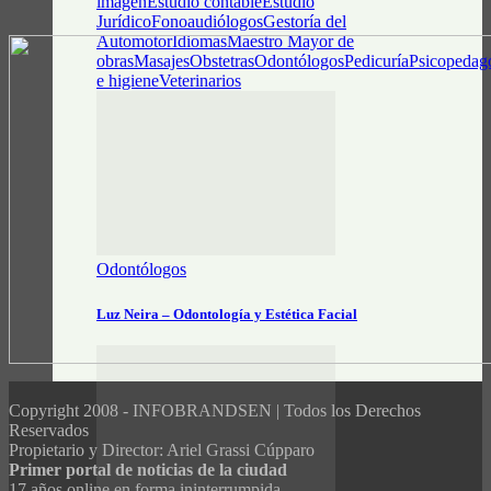
imagen
Estudio contable
Estudio
Jurídico
Fonoaudiólogos
Gestoría del
Automotor
Idiomas
Maestro Mayor de
obras
Masajes
Obstetras
Odontólogos
Pedicuría
Psicopedag
e higiene
Veterinarios
Odontólogos
Luz Neira – Odontología y Estética Facial
Copyright 2008 - INFOBRANDSEN | Todos los Derechos
Reservados
Propietario y Director: Ariel Grassi Cúpparo
Primer portal de noticias de la ciudad
17 años online en forma ininterrumpida