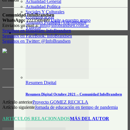
Actualidad General
Actualidad Política
Sociales Y Culturales
Comunidad InfoBrandsen
Ecomunicación
WhatsApp:
2223508499
Unite a nuestro grupo
Animales Perdidos | Encontrados
Envianos un mail a:
info@infobrandsen.com.ar
Viajeros
Seguinos en Instagram: InfoBrandsen
RESUMEN DIGITAL
Seguinos en FaceBook: InfoBrandsen
Seguinos en Twitter: @InfoBrandsen
Resumen Digital
Resumen Digital Octubre 2021 – Comunidad InfoBrandsen
Artículo anterior
Proyecto GOMEZ RECICLA
Artículo siguiente
Jornada de educación en tiempo de pandemia
ARTÍCULOS RELACIONADOS
MÁS DEL AUTOR