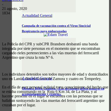
-
21 agosto, 2020
1834
Actualidad General
Campaña de vacunación contra el Virus Sincicial
Respiratorio para embarazadas
La Policía del CPR y subCPR Brandsen desbarató una banda
integrada por siete personas en el momento que se encontraban
cargando rieles pertenecientes a las vías muertas del ferrocarril
Argentino que cruza la ruta Nº 6.
Los individuos detenidos son todos mayores de edad y domiciliados
Actualidad General
uno en Lanús, dos en Lomas de Zamora y cuatro en Temperley.
En el día de ayer personal policial toma conocimiento del hecho que
Obstetra Belén Gamboa: «Las decisiones deben tomarse en
se estaba consumando en la Ruta 6 Km 34, de La Plata, y al
acompañamiento y respeto»
hacerse presente en el lugar se encuentra con las personas que se
hallaban sustrayendo las vías muertas del ferrocarril argentino que
cruzaban por el lugar.