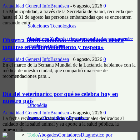
Actualidad General
InfoBrandsen
-
6 agosto, 2026
0
La Municipalidad, a través de la Secretaría de Salud, recuerda que
hasta el 31 de agosto las personas embarazadas que se encuentren
cursando entre...
Soluciones Tecnológicas
Movimiento Yo Puedo: clases personalizadas para aprender
Obstetra Belén Gamboa: «Las decisiones deben
tecnología a tu ritmo
tomarse en acompañamiento y respeto»
Actualidad General
InfoBrandsen
-
6 agosto, 2026
0
En el marco de la Semana Mundial de la Lactancia hablamos con la
médica de nuestra ciudad, que compartió una serie de
recomendaciones para...
Día del veterinario: por qué se celebra hoy en
nuestro país
Ortopédia
Actualidad General
InfoBrandsen
-
6 agosto, 2026
0
Insumos Ortopédicos y Deportivos
La fecha reconoce el trabajo de los profesionales dedicados al
cuidado de la salud animal y su aporte a la salud pública, la
producción...
GUÍA PROFESIONAL
Todo
Abogados
Contadores
Diagnóstico por