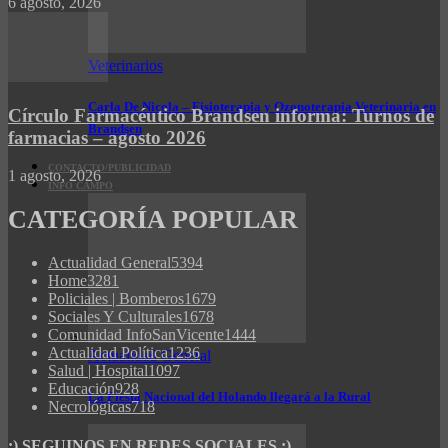
6 agosto, 2026
Veterinarios
Carla De Nicola – Fisioterapia y Ozonoterapia Veterinaria en
Círculo Farmacéutico Brandsen informa: Turnos de
Brandsen
farmacias – agosto 2026
CONTACTO/PUBLICIDAD
1 agosto, 2026
INFO CAMPO
CATEGORÍA POPULAR
Actualidad General
5394
Home
3281
Policiales | Bomberos
1679
Sociales Y Culturales
1678
Comunidad InfoSanVicente
1444
Actualidad Política
1236
Actualidad General
Salud | Hospital
1097
Educación
928
La Fiesta Nacional del Holando llegará a la Rural
Necrológicas
718
:) SEGUINOS EN REDES SOCIALES :)