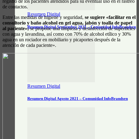
registro de los pacientes atendidos para su eventual uso en el rastreo
de contactos.
Resumen Digital
Entre las medidas de higiene y seguridad,
se sugiere «facilitar en el
consultorio y baño alcohol en gel agua, jabón y toalla de papel
Resumen Digital Septiembre 2021 – Comunidad InfoBrandsen
al paciente»;
se propone una limpieza y desinfección de superficies
con agua y lavandina, así como con 70% de alcohol etílico y 30%
agua en un rociador en mobiliario y picaportes después de la
atención de cada paciente».
Resumen Digital
Resumen Digital Agosto 2021 – Comunidad InfoBrandsen