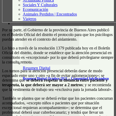
Actualidad Política
Sociales Y Culturales
Ecomunicación
Animales Perdidos | Encontrados
Viajeros
RESUMEN DIGITAL
Por su parte, el Gobierno de la provincia de Buenos Aires publicó
en el Boletín Oficial del distrito el protocolo para que los psicólogos
puedan atender en el contexto del aislamiento.
Lo hizo a través de la resolución 1379 publicada hoy en el Boletín
Oficial del distrito, donde se establece que la atención presencial en
consultorio es «excepcional» por lo que deberá privilegiarse siempre
la consulta remota.
Resumen Digital
Los turnos para la atención presencial deberán darse de modo
espaciado entre uno y otro «a fin de evitar aglomeraciones»; se
Resumen Digital Octubre 2021 – Comunidad InfoBrandsen
determina que
se deberá respetar la distancia entre paciente y
terapeuta, la que deberá ser mayor a 2 metros
; y se recomienda
que la vestimenta de trabajo sea «exclusiva para la jornada laboral».
También se plantea que se deberá evitar que los pacientes concurran
acompañados, «excepto niños o pacientes que por situación
excepcional requieran acompañamiento»; se determina que el
profesional deberá usar cubrebocanariz; y tendrá que llevar un