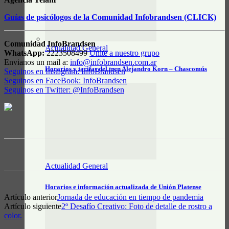
Guías de psicólogos de la Comunidad Infobrandsen (CLICK)
Comunidad InfoBrandsen
Actualidad General
WhatsApp:
2223508499
Unite a nuestro grupo
Envianos un mail a:
info@infobrandsen.com.ar
Horarios y tarifas del tren Alejandro Korn – Chascomús
Seguinos en Instagram: InfoBrandsen
Seguinos en FaceBook: InfoBrandsen
Seguinos en Twitter: @InfoBrandsen
Actualidad General
Horarios e información actualizada de Unión Platense
Artículo anterior
Jornada de educación en tiempo de pandemia
Artículo siguiente
2º Desafío Creativo: Foto de detalle de rostro a
color.