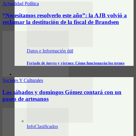
Actualidad Política
“Necesitamos resolverlo este año”: la AJB volvió a
reclamar la destitución de la fiscal de Brandsen
Datos e Información útil
Feriado de jueves y viernes: Cómo funcionarán los trenes
CLASIFICADOS
Sociales Y Culturales
Los sábados y domingos Gómez contará con un
paseo de artesanos
InfoClasificados