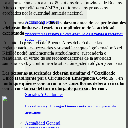
La autorización abarca a los 35 partidos de la provincia de Buenos
Aires comprendidos en AMBA, conforme a los protocolos
aprobados por la autoridad sanitaria nacional.
Actualidad Política
En la norma se aclara que
los desplazamientos de los profesionales
«deberán limitarse al estricto cumplimiento de la actividad
exceptuada».
“Necesitamos resolverlo este año”: la AJB volvió a reclamar
la destitución…
En tanto, la provincia de Buenos Aires deberá dictar las
reglamentaciones necesarias y se establece que el gobernador Axel
Kicillof podrá implementarla gradualmente, suspenderla o
reanudarla, en virtud de las recomendaciones de la autoridad
sanitaria local, y conforme a la situación epidemiológica y sanitaria.
Las personas autorizadas deberán tramitar el “Certificado
Único Habilitante para Circulación-Emergencia Covid 19″, en
tanto que quienes concurran a los consultorios deberán circular
con la constancia del turno otorgado para su atención.
Sociales Y Culturales
Los sábados y domingos Gómez contará con un paseo de
artesanos
Actualidad General