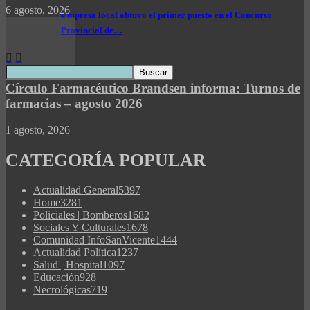
6 agosto, 2026
Empresa local obtuvo el primer puesto en el Concurso
Provincial de…
Círculo Farmacéutico Brandsen informa: Turnos de
farmacias – agosto 2026
1 agosto, 2026
CATEGORÍA POPULAR
Actualidad General
5397
Home
3281
Policiales | Bomberos
1682
Sociales Y Culturales
1678
Comunidad InfoSanVicente
1444
Actualidad Política
1237
Salud | Hospital
1097
Educación
928
Necrológicas
719