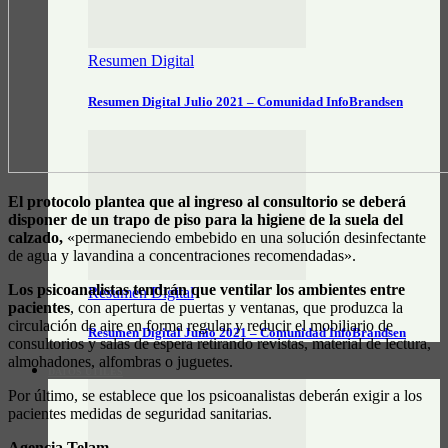
Resumen Digital
Resumen Digital Julio 2021 – Comunidad InfoBrandsen
El protocolo plantea que al ingreso al consultorio se deberá
disponer de un trapo de piso para la higiene de la suela del
calzado,
«permaneciendo embebido en una solución desinfectante
de agua y lavandina a concentraciones recomendadas».
Los psicoanalistas tendrán que ventilar los ambientes entre
Resumen Digital
pacientes
, con apertura de puertas y ventanas, que produzca la
circulación de aire en forma regular y reducir el mobiliario de
Resumen Digital Junio 2021 – Comunidad InfoBrandsen
consultorios y salas de espera retirando revistas, material de lectura,
almohadones, alfombras o juguetes.
DATOS ÚTILES
Por último, se establece que los psicoanalistas deberán exigir a los
pacientes medidas de seguridad sanitarias.
Agencia Telam