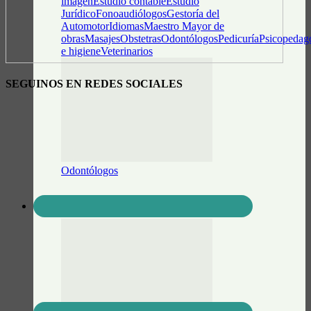
imagen
Estudio contable
Estudio
Jurídico
Fonoaudiólogos
Gestoría del
Automotor
Idiomas
Maestro Mayor de
obras
Masajes
Obstetras
Odontólogos
Pedicuría
Psicopedag
e higiene
Veterinarios
SEGUINOS EN REDES SOCIALES
Odontólogos
Luz Neira – Odontología y Estética Facial