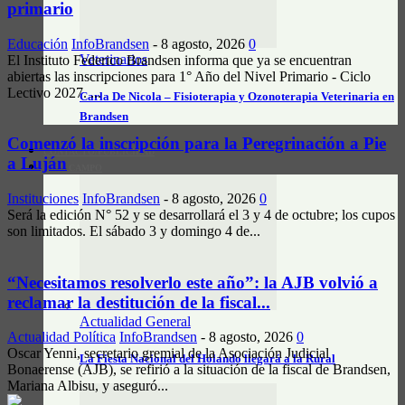
primario
Educación
InfoBrandsen
-
8 agosto, 2026
0
Veterinarios
El Instituto Federico Brandsen informa que ya se encuentran
abiertas las inscripciones para 1° Año del Nivel Primario - Ciclo
Lectivo 2027. ...
Carla De Nicola – Fisioterapia y Ozonoterapia Veterinaria en
Brandsen
Comenzó la inscripción para la Peregrinación a Pie
CONTACTO/PUBLICIDAD
a Luján
INFO CAMPO
Instituciones
InfoBrandsen
-
8 agosto, 2026
0
Será la edición N° 52 y se desarrollará el 3 y 4 de octubre; los cupos
son limitados. El sábado 3 y domingo 4 de...
“Necesitamos resolverlo este año”: la AJB volvió a
reclamar la destitución de la fiscal...
Actualidad General
Actualidad Política
InfoBrandsen
-
8 agosto, 2026
0
Oscar Yenni, secretario gremial de la Asociación Judicial
La Fiesta Nacional del Holando llegará a la Rural
Bonaerense (AJB), se refirió a la situación de la fiscal de Brandsen,
Mariana Albisu, y aseguró...