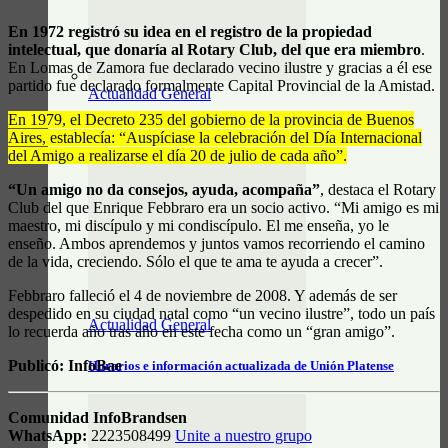
En 1972 registró su idea en el registro de la propiedad
intelectual, que donaría al Rotary Club, del que era miembro
.
En Lomas de Zamora fue declarado vecino ilustre y gracias a él ese
partido fue declarado formalmente Capital Provincial de la Amistad.
Actualidad General
En 1979, el Decreto 235 del gobierno de la provincia de Buenos
Horarios y tarifas del tren Alejandro Korn – Chascomús
Aires, establecía: “Auspíciase la celebración del Día Internacional
del Amigo a realizarse el día 20 de julio de cada año”.
“Un amigo no da consejos, ayuda, acompaña”
, destaca el Rotary
Club del que Enrique Febbraro era un socio activo. “Mi amigo es mi
maestro, mi discípulo y mi condiscípulo. El me enseña, yo le
enseño. Ambos aprendemos y juntos vamos recorriendo el camino
de la vida, creciendo. Sólo el que te ama te ayuda a crecer”.
Febbraro falleció el 4 de noviembre de 2008. Y además de ser
despedido en su ciudad natal como “un vecino ilustre”, todo un país
Actualidad General
lo recuerda año tras año en este fecha como un “gran amigo”.
Publicó: InfoBae
Horarios e información actualizada de Unión Platense
Comunidad InfoBrandsen
WhatsApp:
2223508499
Unite a nuestro grupo