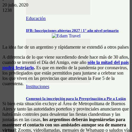
20 julio, 2020
1238
Educación
IFB: Inscripciones abiertas 2027 | 1° año nivel primario
La idea fue de un argentino y rápidamente se extendió a otros países
A diferencia de lo que viene sucediendo desde hace más de 30 años,
cuando se inventó el Día del Amigo, este año
sólo la mitad del país
podrá festejarlo
.
Es que en medio de la pandemia por coronavirus,
los privilegiados que están permitidos para juntarse a celebrar son
los que viven en las provincias que atraviesan la Fase 5 de la
cuarentena.
Instituciones
Comenzó la inscripción para la Peregrinación a Pie a Luján
Si bien esta situación excluye al Área de Metropolitana de Buenos
Aires y tanto las autoridades porteños y provinciales anunciaron que
habrá más controles para desalentar las fiestas clandestinas y las
juntadas en las casas,
los argentinos deberán ingeniárselas para
mantener el contacto con sus amistades aunque sea de manera
virtual
: Zooms, videollamadas, mensajes de Whatsapp o saludos vía