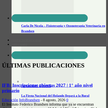
Veterinarios
Carla De Nicola – Fisioterapia y Ozonoterapia Veterinaria en
Brandsen
CONTACTO/PUBLICIDAD
INFO CAMPO
ÚLTIMAS PUBLICACIONES
IFB: Inscripciones abiertas 2027 | 1° año nivel
Actualidad General
primario
La Fiesta Nacional del Holando llegará a la Rural
Educación
InfoBrandsen
-
8 agosto, 2026
0
El Instituto Federico Brandsen informa que ya se encuentran