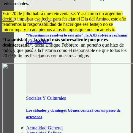
redes sociales.
Este 20 de julio habrá que reinventarse. Y así como un argentino
decidió impulsar esa fecha para festejar el Día del Amigo, este año
Actualidad Política
tendremos la responsabilidad de hacer que ese festejo no se
interrumpa y lo adaptemos a los tiempos que nos tocan vivir.
“Necesitamos resolverlo este año”: la AJB volvió a reclamar
“La amistad es la virtud más sobresaliente porque es
la destitución…
desinteresada”,
decía Enrique Febbraro, un porteño que hizo de
todo, y que pasó a la historia como el responsable de que todos los
20 de julio los festejamos con nuestros amigos.
Sociales Y Culturales
Los sábados y domingos Gómez contará con un paseo de
artesanos
Actualidad General