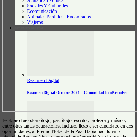
Actualidad Política
Sociales Y Culturales
Ecomunicación
Animales Perdidos | Encontrados
Viajeros
RESUMEN DIGITAL
Resumen Digital
Resumen Digital Octubre 2021 – Comunidad InfoBrandsen
Febbraro fue odontólogo, psicólogo, escritor, profesor y músico,
entre otras tantas ocupaciones. Incluso, llegó a ser candidato, en dos
oportunidades, al Premio Nobel de la Paz. Había nacido en la
ciudad de Buenos Aires y por muchos años residió en Lomas de