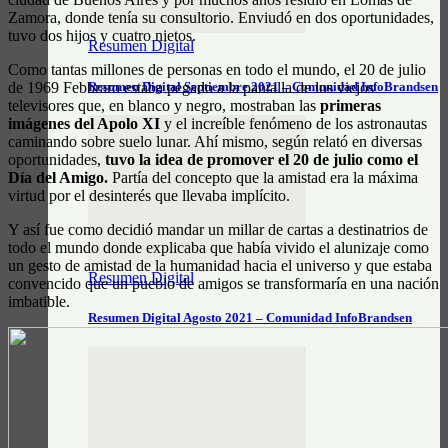
Zamora, donde tenía su consultorio. Enviudó en dos oportunidades,
tuvo dos hijos y cuatro nietos.
Resumen Digital
Como tantas millones de personas en todo el mundo, el 20 de julio
de 1969 Febbraro estaba pegado a la pantalla de los viejos
Resumen Digital Septiembre 2021 – Comunidad InfoBrandsen
televisores que, en blanco y negro, mostraban las
primeras
imágenes del Apolo XI
y el increíble fenómeno de los astronautas
caminando sobre suelo lunar. Ahí mismo, según relató en diversas
oportunidades,
tuvo la idea de promover el 20 de julio como el
Día del Amigo.
Partía del concepto que la amistad era la máxima
virtud por el desinterés que llevaba implícito.
Y así fue como decidió mandar un millar de cartas a destinatrios de
todo el mundo donde explicaba que había vivido el alunizaje como
un gesto de amistad de la humanidad hacia el universo y que estaba
Resumen Digital
convencido que un pueblo de amigos se transformaría en una nación
imbatible.
Resumen Digital Agosto 2021 – Comunidad InfoBrandsen