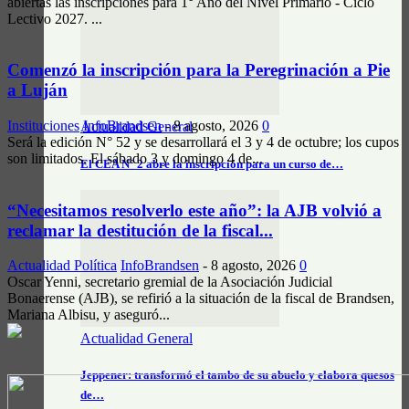
abiertas las inscripciones para 1° Año del Nivel Primario - Ciclo
Lectivo 2027. ...
Comenzó la inscripción para la Peregrinación a Pie
a Luján
Instituciones
InfoBrandsen
-
8 agosto, 2026
0
Actualidad General
Será la edición N° 52 y se desarrollará el 3 y 4 de octubre; los cupos
son limitados. El sábado 3 y domingo 4 de...
El CEA N° 2 abre la inscripción para un curso de…
“Necesitamos resolverlo este año”: la AJB volvió a
reclamar la destitución de la fiscal...
Actualidad Política
InfoBrandsen
-
8 agosto, 2026
0
Oscar Yenni, secretario gremial de la Asociación Judicial
Bonaerense (AJB), se refirió a la situación de la fiscal de Brandsen,
Mariana Albisu, y aseguró...
Actualidad General
Jeppener: transformó el tambo de su abuelo y elabora quesos
de…