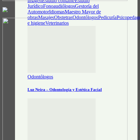
imagen
Estudio contable
Estudio
Jurídico
Fonoaudiólogos
Gestoría del
Automotor
Idiomas
Maestro Mayor de
obras
Masajes
Obstetras
Odontólogos
Pedicuría
Psicopedag
e higiene
Veterinarios
Odontólogos
Luz Neira – Odontología y Estética Facial