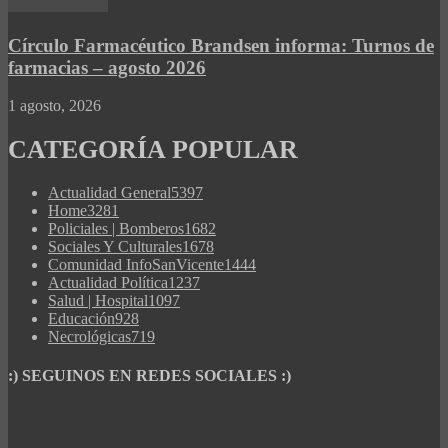
Círculo Farmacéutico Brandsen informa: Turnos de
farmacias – agosto 2026
1 agosto, 2026
CATEGORÍA POPULAR
Actualidad General
5397
Home
3281
Policiales | Bomberos
1682
Sociales Y Culturales
1678
Comunidad InfoSanVicente
1444
Actualidad Política
1237
Salud | Hospital
1097
Educación
928
Necrológicas
719
:) SEGUINOS EN REDES SOCIALES :)