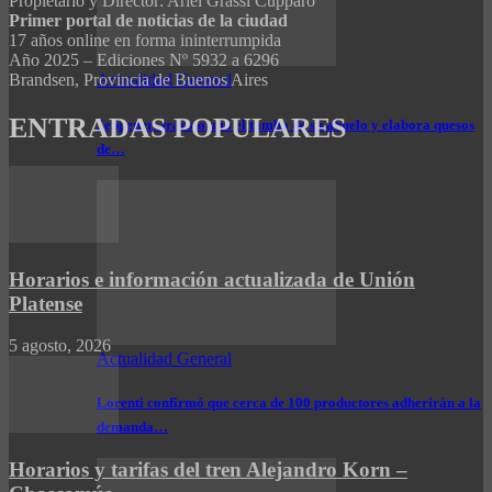
Propietario y Director: Ariel Grassi Cúpparo
Primer portal de noticias de la ciudad
17 años online en forma ininterrumpida
Año 2025 – Ediciones Nº 5932 a 6296
Actualidad General
Brandsen, Provincia de Buenos Aires
ENTRADAS POPULARES
Jeppener: transformó el tambo de su abuelo y elabora quesos
de…
Horarios e información actualizada de Unión
Platense
5 agosto, 2026
Actualidad General
Lorenti confirmó que cerca de 100 productores adherirán a la
demanda…
Horarios y tarifas del tren Alejandro Korn –