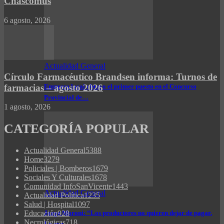
Chascomús
6 agosto, 2026
Actualidad General
Círculo Farmacéutico Brandsen informa: Turnos de
farmacias – agosto 2026
Empresa local obtuvo el primer puesto en el Concurso
Provincial de…
1 agosto, 2026
CATEGORÍA POPULAR
Actualidad General
5388
Home
3279
Policiales | Bomberos
1679
Sociales Y Culturales
1678
Comunidad InfoSanVicente
1443
Actualidad General
Actualidad Política
1235
Salud | Hospital
1097
Educación
928
Jorge Moroni: “Los productores no quieren dejar de pagar.
Necrológicas
718
Lo que…