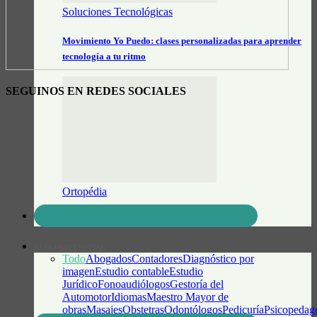
Soluciones Tecnológicas
Movimiento Yo Puedo: clases personalizadas para aprender
tecnología a tu ritmo
SEGUINOS EN REDES SOCIALES
Ortopédia
Insumos Ortopédicos y Deportivos
GUÍA PROFESIONAL
Todo
Abogados
Contadores
Diagnóstico por
imagen
Estudio contable
Estudio
Jurídico
Fonoaudiólogos
Gestoría del
Automotor
Idiomas
Maestro Mayor de
obras
Masajes
Obstetras
Odontólogos
Pedicuría
Psicopedag