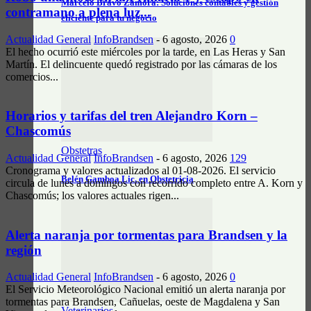
Marcelo Bravo Zamora: Soluciones contables y gestión
contramano a plena luz...
eficiente para tu negocio
Actualidad General
InfoBrandsen
-
6 agosto, 2026
0
El hecho ocurrió este miércoles por la tarde, en Las Heras y San
Martín. El delincuente quedó registrado por las cámaras de los
comercios...
Horarios y tarifas del tren Alejandro Korn –
Chascomús
Obstetras
Actualidad General
InfoBrandsen
-
6 agosto, 2026
129
Cronograma y valores actualizados al 01-08-2026. El servicio
Belén Gamboa Lic. en Obstetricia
circula de lunes a domingos con recorrido completo entre A. Korn y
Chascomús; los valores actuales rigen...
Alerta naranja por tormentas para Brandsen y la
región
Actualidad General
InfoBrandsen
-
6 agosto, 2026
0
El Servicio Meteorológico Nacional emitió un alerta naranja por
tormentas para Brandsen, Cañuelas, oeste de Magdalena y San
Veterinarios