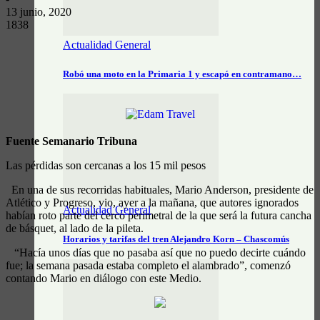
13 junio, 2020
1838
Actualidad General
Robó una moto en la Primaria 1 y escapó en contramano…
Fuente Semanario Tribuna
Las pérdidas son cercanas a los 15 mil pesos
En una de sus recorridas habituales, Mario Anderson, presidente de
Atlético y Progreso, vio, ayer a la mañana, que autores ignorados
Actualidad General
habían roto parte del cerco perimetral de la que será la futura cancha
de básquet, al lado de la pileta.
Horarios y tarifas del tren Alejandro Korn – Chascomús
“Hacía unos días que no pasaba así que no puedo decirte cuándo
fue; la semana pasada estaba completo el alambrado”, comenzó
contando Mario en diálogo con este Medio.