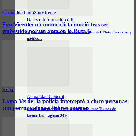
Comunidad InfoSanVicente
Datos e Información útil
San Vicente: un motociclista murió tras ser
embestido por un auto en la Ruta 6
Servicio Constitución – Brandsen – Mar del Plata: horarios y
tarifas…
Home
Actualidad General
Loma Verde: la policía interceptó a cinco personas
con perros galgos y liebres muertas
Círculo Farmacéutico Brandsen informa: Turnos de
farmacias – agosto 2026