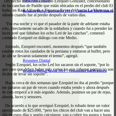
Resumen Digital
Del hecho tomó conocimiento Ezequiel González, concesionario
de las canchas de Paddle que están ubicadas en el predio del club El
Indio, en Raúl Alfonsín y Figueroa Reyes del barrio La Manzana, el
Resumen Digital Septiembre 2021 – Comunidad InfoBrandsen
sábado cuando fue al predio después de varios días.
“Fui esa noche y vi que el pasador de la parte de adelante estaba
roto, directamente sacado de la soldadura y cuando fui a prender las
luces noté que faltaban los ocho Led de las canchas”, comenzó
contando Ezequiel en diálogo con este Medio.
Azorado, Ezequiel encontró, momentos después “que también
estaban rotos los candados de la persiana y entraron al buffet, pero
de ahí se llevaron solamente el termo”, agregó.
Resumen Digital
Según Ezequiel, los ocho Led los sacaron sin el soporte, “por lo
que creo que deben haber sido varios los que robaron porque no son
Resumen Digital Agosto 2021 – Comunidad InfoBrandsen
fáciles de levar sin soporte”.
Hacía cerca de dos semanas que Ezequiel no iba al predio “porque
me pararon un par de veces cuando estaba yendo y ahora después
de esto empecé a ir más seguido. Además, pusimos un par de rejas,
alarma, luces y sensores.
De acuerdo a lo que averiguó Ezequiel, lo robado tiene un valor
aproximado de $25.000, “pero los chicos del club van a hacer una
rifa en estos días y según calcularon, van a cubrir los gastos y hasta