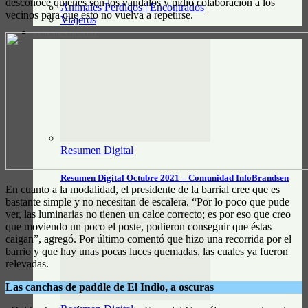
desconoce quienes son los vándalos y pidió colaboración a los
Animales Perdidos | Encontrados
vecinos para que esto no vuelva a repetirse.
Viajeros
RESUMEN DIGITAL
Resumen Digital
Resumen Digital Octubre 2021 – Comunidad InfoBrandsen
En cuanto a la modalidad, el presidente de la barrial cree que es
bastante simple y no necesitan de escalera. “Por lo poco que pude
ver, las luminarias no tienen un calce correcto; es por eso que creo
que moviendo un poco el poste, podieron conseguir que éstas
caigan”, agregó. Por último comentó que hizo una recorrida por el
barrio y que hay unas pocas luces quemadas, las cuales ya fueron
relevadas.
Las canchas de paddle de El Indio, a oscuras