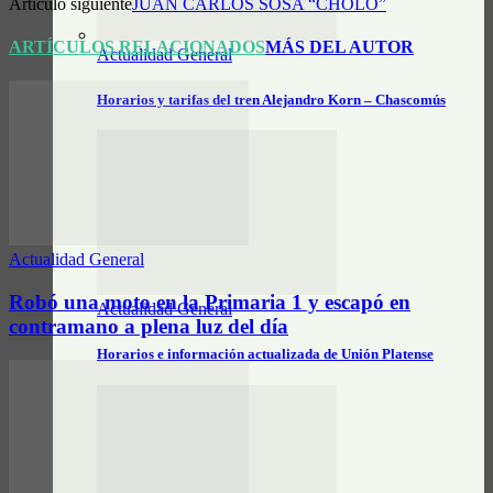
Artículo siguiente
JUAN CARLOS SOSA “CHOLO”
ARTÍCULOS RELACIONADOS
MÁS DEL AUTOR
Actualidad General
Horarios y tarifas del tren Alejandro Korn – Chascomús
Actualidad General
Robó una moto en la Primaria 1 y escapó en
Actualidad General
contramano a plena luz del día
Horarios e información actualizada de Unión Platense