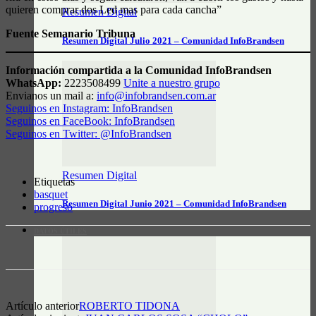
quieren comprar dos Led mas para cada cancha”
Resumen Digital
Fuente Semanario Tribuna
Resumen Digital Julio 2021 – Comunidad InfoBrandsen
Información compartida a la Comunidad InfoBrandsen
WhatsApp:
2223508499
Unite a nuestro grupo
Envianos un mail a:
info@infobrandsen.com.ar
Seguinos en Instagram: InfoBrandsen
Seguinos en FaceBook: InfoBrandsen
Seguinos en Twitter: @InfoBrandsen
Resumen Digital
Etiquetas
basquet
Resumen Digital Junio 2021 – Comunidad InfoBrandsen
progreso
DATOS ÚTILES
Artículo anterior
ROBERTO TIDONA