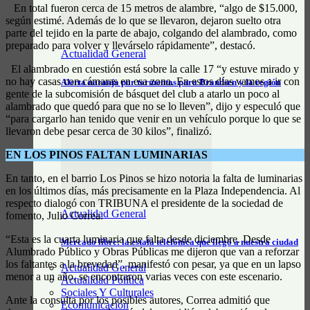
En total fueron cerca de 15 metros de alambre, “algo de $15.000,
según estimé. Además de lo que se llevaron, dejaron suelto otra
parte del tejido en la parte de abajo, colgando del alambrado, como
preparado para volver y llevárselo rápidamente”, destacó.
Actualidad General
El alambrado en cuestión está sobre la calle 17 “y estuve mirado y
no hay casas con cámaras en esa zona. En estos días vamos a ir con
Alerta naranja por tormentas para Brandsen y la región
gente de la subcomisión de básquet del club a atarlo un poco al
alambrado que quedó para que no se lo lleven”, dijo y especuló que
“para cargarlo han tenido que venir en un vehículo porque lo que se
llevaron debe pesar cerca de 30 kilos”, finalizó.
EN LOS PINOS FALTAN LUMINARIAS
En tanto, en el barrio Los Pinos se hizo notoria la falta de luminarias
en los últimos días, más precisamente en la Plaza Independencia. Al
respecto dialogó con TRIBUNA el presidente de la sociedad de
Actualidad General
fomento, Julio Correa.
“Esta es la cuarta luminaria que falta desde diciembre. Desde
Mercado libre: la estafa telefónica que llegó a nuestra ciudad
Alumbrado Público y Obras Públicas me dijeron que van a reforzar
los faltantes a la brevedad”, manifestó con pesar, ya que en un lapso
Actualidad General
menor a un año, se encontraron varias veces con este escenario.
Actualidad Política
Sociales Y Culturales
Ante la consulta por los posibles autores, Correa admitió que
Ecomunicación