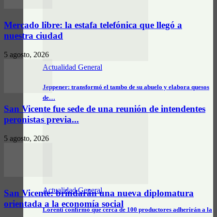
Mercado libre: la estafa telefónica que llegó a
nuestra ciudad
5 agosto, 2026
Actualidad General
Jeppener: transformó el tambo de su abuelo y elabora quesos
de…
San Vicente fue sede de una reunión de intendentes
peronistas previa...
5 agosto, 2026
Actualidad General
San Vicente: brindarán una nueva diplomatura
orientada a la economía social
Lorenti confirmó que cerca de 100 productores adherirán a la