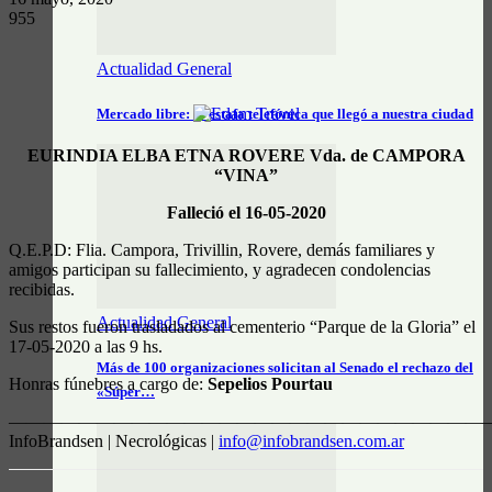
955
Actualidad General
Mercado libre: la estafa telefónica que llegó a nuestra ciudad
EURINDIA ELBA ETNA ROVERE Vda. de CAMPORA
“VINA”
Falleció el 16-05-2020
Q.E.P.D: Flia. Campora, Trivillin, Rovere, demás familiares y
amigos participan su fallecimiento, y agradecen condolencias
recibidas.
Actualidad General
Sus restos fueron trasladados al cementerio “Parque de la Gloria” el
17-05-2020 a las 9 hs.
Más de 100 organizaciones solicitan al Senado el rechazo del
Honras fúnebres a cargo de:
Sepelios Pourtau
«Súper…
———————————————————————————
InfoBrandsen | Necrológicas |
info@infobrandsen.com.ar