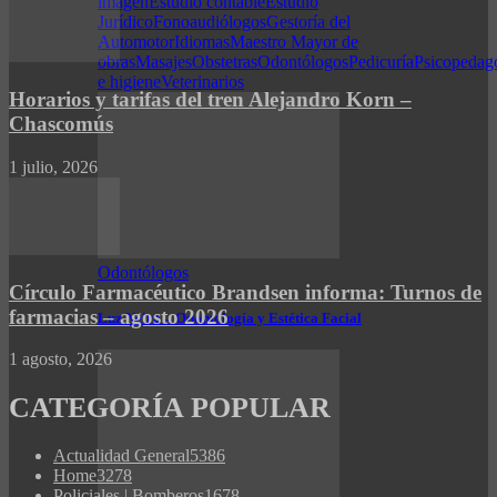
imagen
Estudio contable
Estudio
Jurídico
Fonoaudiólogos
Gestoría del
Automotor
Idiomas
Maestro Mayor de
obras
Masajes
Obstetras
Odontólogos
Pedicuría
Psicopedag
e higiene
Veterinarios
Horarios y tarifas del tren Alejandro Korn –
Chascomús
1 julio, 2026
Odontólogos
Círculo Farmacéutico Brandsen informa: Turnos de
farmacias – agosto 2026
Luz Neira – Odontología y Estética Facial
1 agosto, 2026
CATEGORÍA POPULAR
Actualidad General
5386
Home
3278
Policiales | Bomberos
1678