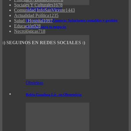
Sociales Y Culturales
1678
Actualidad General
Comunidad InfoSanVicente
1443
Actualidad Política
1235
Salud | Hospital
1097
Marcelo Bravo Zamora: Soluciones contables y gestión
Educación
928
eficiente para tu negocio
Necrológicas
718
:) SEGUINOS EN REDES SOCIALES :)
Obstetras
Belén Gamboa Lic. en Obstetricia