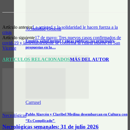
Artículo anterior
La amistad y la solidaridad le hacen fuerza a la
Actualidad General
crisis
Artículo siguiente
17 de mayo: Tres nuevos casos confirmados de
Empleo, salud mental y obras públicas: las principales
covid-19 y lamentablemente se confirma la cuarta muerte en San
propuestas en la…
Vicente
ARTÍCULOS RELACIONADOS
MÁS DEL AUTOR
Carrusel
Pablo Alarcón y Claribel Medina desembarcan en Cultura con
Necrológicas
“Es Complicado”
Necrológicas semanales: 31 de julio 2026