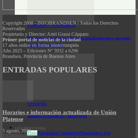
Copyright 2008 - INFOBRANDSEN | Todos los Derechos
Soluciones Tecnológicas
Reservados
Propietario y Director: Ariel Grassi Cúpparo
Movimiento Yo Puedo: clases personalizadas para aprender
Primer portal de noticias de la ciudad
tecnología a tu ritmo
17 años online en forma ininterrumpida
Año 2025 – Ediciones Nº 5932 a 6296
Brandsen, Provincia de Buenos Aires
ENTRADAS POPULARES
Ortopédia
Horarios e información actualizada de Unión
Insumos Ortopédicos y Deportivos
Platense
GUÍA PROFESIONAL
5 agosto, 2026
Todo
Abogados
Contadores
Diagnóstico por