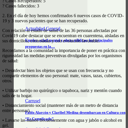
? Casos Recuperados: 5
? Casos fallecidos: 3
2. En el día de hoy hemos confirmados 6 nuevos casos de COVID-
19 y 3 nuevos pacientes que se han recuperado.
Actualidad General
Con relación al estado de salud de las 36 personas afectadas por
Covid19 cabe destacar que se encuentran en cuarentena, aisladas en
Empleo, salud mental y obras públicas: las principales
sus domicilios, controladas y con evolución favorable.
propuestas en la…
Recordamos a la comunidad la importancia de poner en práctica con
rigurosidad las medidas preventivas divulgadas por los organismos
de salud:
• Desinfectar bien los objetos que se usan con frecuencia y no
compartir elementos de uso personal: mate, vasos, tazas, cubiertos,
otros.
• Utilizar barbijo no quirúrgico o tapaboca, nariz y mentón cuando
salís de tu hogar.
Carrusel
• Distanciamiento social (mantener más de un metro de distancia
entre personas).
Pablo Alarcón y Claribel Medina desembarcan en Cultura con
“Es Complicado”
• Lavarse las manos frecuentemente con agua y jabón o alcohol en
gel.