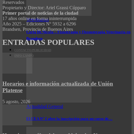
Reservados
Propietario y Director: Ariel Grassi Cúpparo
Primer portal de noticias de la ciudad
17 años online en forma ininterrumpida
Veterinarios
Año 2025 – Ediciones Nº 5932 a 6296
Brandsen, Provincia de Buenos Aires
Carla De Nicola – Fisioterapia y Ozonoterapia Veterinaria en
Brandsen
ENTRADAS POPULARES
CONTACTO/PUBLICIDAD
INFO CAMPO
Horarios e información actualizada de Unión
Platense
5 agosto, 2026
Actualidad General
El CEA N° 2 abre la inscripción para un curso de…