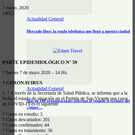
-
7 mayo, 2020
14013
Actualidad General
Mercado libre: la estafa telefónica que llegó a nuestra ciudad
PARTE EPIDEMIOLÓGICO N° 59
? Jueves 7 de mayo 2020 – 14 Hs.
? CORONAVIRUS
Actualidad General
1. ? A través de la Secretaría de Salud Pública, se informa que a la
fecha el estado de situación en el Partido de San Vicente por casos
Más de 100 organizaciones solicitan al Senado el rechazo del
de COVID-19 es el siguiente:
«Súper…
? Casos en estudio: 3
? Casos descartados: 201
? Casos confirmados: 44
? Casos en tratamiento: 36