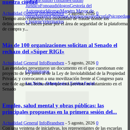
imagen
Estudio contable
Estudio
nuestra ciudad
Jurídico
Fonoaudiólogos
Gestoría del
Automotor
Idiomas
Maestro Mayor de
Actualidad General
InfoBrandsen
-
5 agosto, 2026
0
obras
Masajes
Obstetras
Odontólogos
Pedicuría
Psicopedag
Tiempo atrás comenzó una modalidad de fraude donde los
e higiene
Veterinarios
delincuentes se hacen pasar por el área de seguridad de la plataforma
de compra y...
Más de 100 organizaciones solicitan al Senado el
rechazo del «Súper RIGI»
Actualidad General
InfoBrandsen
-
5 agosto, 2026
0
Las entidades presentaron un documento en el que cuestionan este
Odontólogos
proyecto de ley junto al de la Ley de Inviolabilidad de la Propiedad
Privada; y convocaron a una movilización frente al Congreso para
Luz Neira – Odontología y Estética Facial
este 6 de agosto, fecha en la que está previsto su tratamiento en el
Senado
Empleo, salud mental y obras públicas: las
principales propuestas en la primera sesión del...
Actualidad General
InfoBrandsen
-
5 agosto, 2026
0
Con una veintena de iniciativas, los representantes de las escuelas