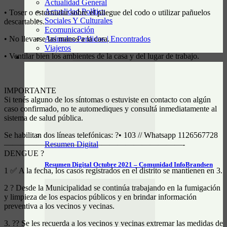
Actualidad General
Actualidad Política
• Toser o estornudar sobre el pliegue del codo o utilizar pañuelos
Sociales Y Culturales
descartables.
Ecomunicación
Animales Perdidos | Encontrados
• No llevarse las manos a la cara.
Viajeros
• Ventilar bien los ambientes de la casa y del lugar de trabajo.
RESUMEN DIGITAL
IMPORTANTE
Si tenés alguno de los síntomas o estuviste en contacto con algún
caso confirmado, no te automediques y consultá inmediatamente al
sistema de salud pública.
Se habilitan dos líneas telefónicas: ?• 103 // Whatsapp 1126567728
Resumen Digital
——————————————————————-
DENGUE ?
Resumen Digital Octubre 2021 – Comunidad InfoBrandsen
1 ✅ A la fecha, los casos registrados en el distrito se mantienen en 3.
2 ? Desde la Municipalidad se continúa trabajando en la fumigación
y limpieza de los espacios públicos y en brindar información
preventiva a los vecinos y vecinas.
3. ?? Se les recuerda a los vecinos y vecinas extremar las medidas de