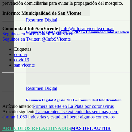
prevención domiciliarias para evitar la propagación del mosquito.
Informó: Municipalidad de San Vicente
Resumen Digital
Comunidad InfoSanVicente
|
info@infosanvicente.com.ar
Resumen Digital Septiembre 2021 – Comunidad InfoBrandsen
Seguinos en FaceBook: InfoSanVicente
Seguinos en Twitter: @InfoSVicente
Etiquetas
corona
covid19
san vicente
Resumen Digital
Resumen Digital Agosto 2021 – Comunidad InfoBrandsen
Artículo anterior
Primera muerte en La Plata por coronavirus
Artículo siguiente
La cuarentena se extiende dos semanas, pero
abrirán 1.060 industrias y estudian liberar algunos comercios
ARTÍCULOS RELACIONADOS
MÁS DEL AUTOR