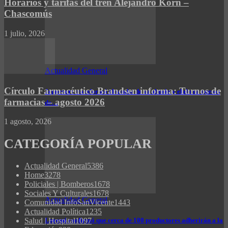
Horarios y tarifas del tren Alejandro Korn –
Chascomús
1 julio, 2026
Actualidad General
Círculo Farmacéutico Brandsen informa: Turnos de
Jeppener: transformó el tambo de su abuelo y elabora quesos
farmacias – agosto 2026
de…
1 agosto, 2026
CATEGORÍA POPULAR
Actualidad General
5386
Home
3278
Policiales | Bomberos
1678
Sociales Y Culturales
1678
Actualidad General
Comunidad InfoSanVicente
1443
Actualidad Política
1235
Salud | Hospital
1097
Lorenti confirmó que cerca de 100 productores adherirán a la