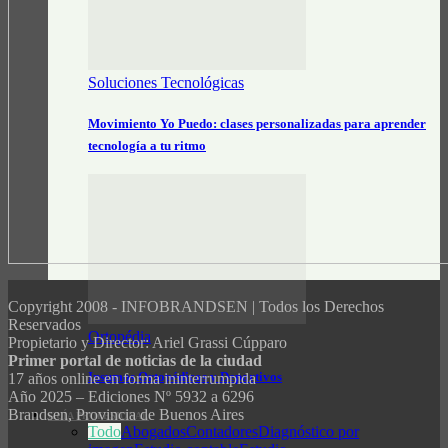
Soluciones Tecnológicas
Movimiento Yo Puedo: clases personalizadas para aprender
tecnología a tu ritmo
Copyright 2008 - INFOBRANDSEN | Todos los Derechos
Reservados
Ortopédia
Propietario y Director: Ariel Grassi Cúpparo
Primer portal de noticias de la ciudad
Insumos Ortopédicos y Deportivos
17 años online en forma ininterrumpida
Año 2025 – Ediciones Nº 5932 a 6296
Brandsen, Provincia de Buenos Aires
GUÍA PROFESIONAL
Todo
Abogados
Contadores
Diagnóstico por