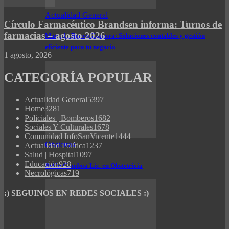
Actualidad General
Círculo Farmacéutico Brandsen informa: Turnos de
farmacias – agosto 2026
Marcelo Bravo Zamora: Soluciones contables y gestión
eficiente para tu negocio
1 agosto, 2026
CATEGORÍA POPULAR
Actualidad General
5397
Home
3281
Policiales | Bomberos
1682
Sociales Y Culturales
1678
Comunidad InfoSanVicente
1444
Obstetras
Actualidad Política
1237
Salud | Hospital
1097
Educación
928
Belén Gamboa Lic. en Obstetricia
Necrológicas
719
:) SEGUINOS EN REDES SOCIALES :)