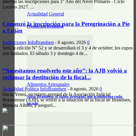
abiertas las inscripciones para 1° Año del Nivel Primario - Ciclo
Lectivo 2027. ...
Actualidad General
Comenzó la inscripción para la Peregrinación a Pie
Prontocash Brandsen
a Luján
Instituciones
InfoBrandsen
-
8 agosto, 2026
0
Será la edición N° 52 y se desarrollará el 3 y 4 de octubre; los cupos
son limitados. El sábado 3 y domingo 4 de...
“Necesitamos resolverlo este año”: la AJB volvió a
reclamar la destitución de la fiscal...
Alimentos Artesanales
Actualidad Política
InfoBrandsen
-
8 agosto, 2026
0
Oscar Yenni, secretario gremial de la Asociación Judicial
Salsa Brandsen: el sabor artesanal que transforma cada
Bonaerense (AJB), se refirió a la situación de la fiscal de Brandsen,
picada
Mariana Albisu, y aseguró...