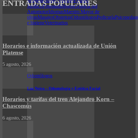
imagen
Estudio contable
Estudio
ENTRADAS POPULARES
Jurídico
Fonoaudiólogos
Gestoría del
Automotor
Idiomas
Maestro Mayor de
obras
Masajes
Obstetras
Odontólogos
Pedicuría
Psicopedag
e higiene
Veterinarios
Horarios e información actualizada de Unión
Platense
5 agosto, 2026
Odontólogos
Luz Neira – Odontología y Estética Facial
Horarios y tarifas del tren Alejandro Korn –
Chascomús
6 agosto, 2026