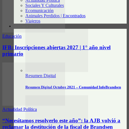
Actualidad Política
Sociales Y Culturales
Ecomunicación
Animales Perdidos | Encontrados
Viajeros
RESUMEN DIGITAL
Educación
IFB: Inscripciones abiertas 2027 | 1° año nivel
primario
Resumen Digital
Resumen Digital Octubre 2021 – Comunidad InfoBrandsen
Actualidad Política
“Necesitamos resolverlo este año”: la AJB volvió a
reclamar la destitución de la fiscal de Brandsen