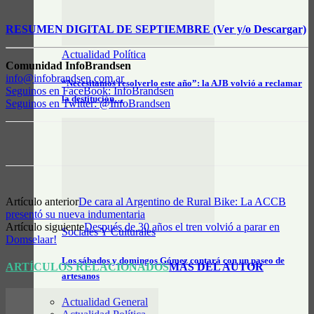
RESUMEN DIGITAL DE SEPTIEMBRE (Ver y/o Descargar)
Actualidad Política
Comunidad InfoBrandsen
info@infobrandsen.com.ar
“Necesitamos resolverlo este año”: la AJB volvió a reclamar
Seguinos en FaceBook: InfoBrandsen
la destitución…
Seguinos en Twitter: @InfoBrandsen
Artículo anterior
De cara al Argentino de Rural Bike: La ACCB
presentó su nueva indumentaria
Artículo siguiente
Después de 30 años el tren volvió a parar en
Sociales Y Culturales
Domselaar!
Los sábados y domingos Gómez contará con un paseo de
ARTÍCULOS RELACIONADOS
MÁS DEL AUTOR
artesanos
Actualidad General