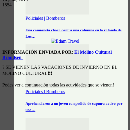
1554
Policiales | Bomberos
Una camioneta chocó contra una columna en la rotonda de
Los…
INFORMACIÓN ENVIADA POR:
El Molino Cultural
Brandsen
?
SE VIENEN LAS VACACIONES DE INVIERNO EN EL
MOLINO CULTURAL
❗
❗
❗
Podes ver a continuación todas las actividades que se vienen!
Policiales | Bomberos
Aprehendieron a un joven con pedido de captura activo por
una…