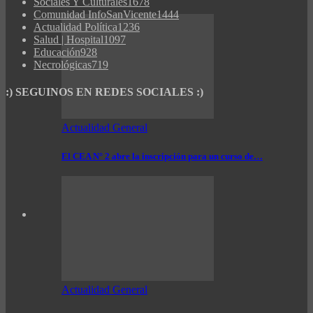
Sociales Y Culturales
1678
Comunidad InfoSanVicente
1444
Actualidad Política
1236
Salud | Hospital
1097
Educación
928
Necrológicas
719
:) SEGUINOS EN REDES SOCIALES :)
Actualidad General
El CEA N° 2 abre la inscripción para un curso de…
Actualidad General