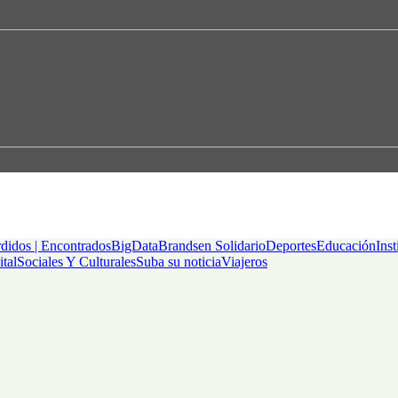
didos | Encontrados
BigData
Brandsen Solidario
Deportes
Educación
Inst
ital
Sociales Y Culturales
Suba su noticia
Viajeros