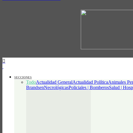
SECCIONES
Todo
Actualidad General
Actualidad Política
Animales Per
Brandsen
Necrológicas
Policiales | Bomberos
Salud | Hosp