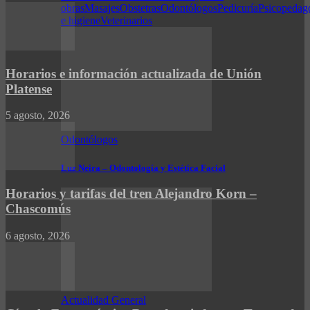
obras
Masajes
Obstetras
Odontólogos
Pedicuría
Psicopedag
e higiene
Veterinarios
Horarios e información actualizada de Unión
Platense
5 agosto, 2026
Odontólogos
Luz Neira – Odontología y Estética Facial
Horarios y tarifas del tren Alejandro Korn –
Chascomús
6 agosto, 2026
Actualidad General