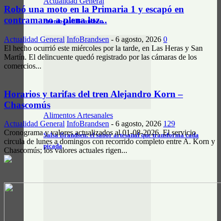
Actualidad General
Robó una moto en la Primaria 1 y escapó en
contramano a plena luz...
Prontocash Brandsen
Actualidad General
InfoBrandsen
-
6 agosto, 2026
0
El hecho ocurrió este miércoles por la tarde, en Las Heras y San
Martín. El delincuente quedó registrado por las cámaras de los
comercios...
Horarios y tarifas del tren Alejandro Korn –
Chascomús
Alimentos Artesanales
Actualidad General
InfoBrandsen
-
6 agosto, 2026
129
Cronograma y valores actualizados al 01-08-2026. El servicio
Salsa Brandsen: el sabor artesanal que transforma cada
circula de lunes a domingos con recorrido completo entre A. Korn y
picada
Chascomús; los valores actuales rigen...