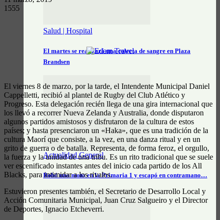
1555
Salud | Hospital
El martes se realizará una colecta de sangre en Plaza
Brandsen
El viernes 8 de marzo, por la tarde, el Intendente Municipal Daniel
Cappelletti, recibió al plantel de Rugby del Club Atlético y
Progreso. Esta delegación recién llega de una gira internacional que
los llevó a recorrer Nueva Zelanda y Australia, donde disputaron
algunos partidos amistosos y disfrutaron de la cultura de estos
países; y hasta presenciaron un «Haka», que es una tradición de la
cultura Maorí que consiste, a la vez, en una danza ritual y en un
grito de guerra o de batalla. Representa, de forma feroz, el orgullo,
Actualidad General
la fuerza y la unidad de una tribu. Es un rito tradicional que se suele
ver escenificado instantes antes del inicio cada partido de los All
Blacks, para intimidar a los rivales.
Robó una moto en la Primaria 1 y escapó en contramano…
Estuvieron presentes también, el Secretario de Desarrollo Local y
Acción Comunitaria Municipal, Juan Cruz Salgueiro y el Director
de Deportes, Ignacio Etcheverri.