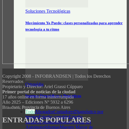
Soluciones Tecnológicas
Movimiento Yo Puedo: clases personalizadas para aprender
tecnología a tu ritmo
Copyright 2008 - INFOBRANDSEN | Todos los Derechos
Reservados
Ortopédia
Propietario y Director: Ariel Grassi Cúpparo
Primer portal de noticias de la ciudad
Insumos Ortopédicos y Deportivos
17 años online en forma ininterrumpida
Año 2025 – Ediciones Nº 5932 a 6296
Brandsen, Provincia de Buenos Aires
GUÍA PROFESIONAL
Todo
Abogados
Contadores
Diagnóstico por
imagen
Estudio contable
Estudio
ENTRADAS POPULARES
Jurídico
Fonoaudiólogos
Gestoría del
Automotor
Idiomas
Maestro Mayor de