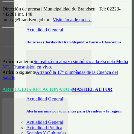
Dirección de prensa | Municipalidad de Brandsen | Tel: 02223-
442201 int. 148
prensa@brandsen.gob.ar |
Visite área de prensa
Actualidad General
Horarios y tarifas del tren Alejandro Korn – Chascomús
Artículo anterior
Se realizó un abrazo simbólico a la Escuela Media
N°1. Transmisión en vivo.
Artículo siguiente
Arrancó la 17° olimpíadas de la Cuenca del
Salado
ARTÍCULOS RELACIONADOS
MÁS DEL AUTOR
Actualidad General
Alerta naranja por tormentas para Brandsen y la región
Actualidad General
Actualidad Política
Sociales Y Culturales