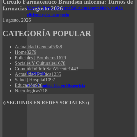
Círculo Farmacéutico Brandsen informa: Turnos de
farmacias – agosto 2026
Marcelo Bravo Zamora: Soluciones contables y gestión
eficiente para tu negocio
1 agosto, 2026
CATEGORÍA POPULAR
Actualidad General
5388
Home
3279
Policiales | Bomberos
1679
Sociales Y Culturales
1678
Comunidad InfoSanVicente
1443
Obstetras
Actualidad Política
1235
Salud | Hospital
1097
Educación
928
Belén Gamboa Lic. en Obstetricia
Necrológicas
718
:) SEGUINOS EN REDES SOCIALES :)