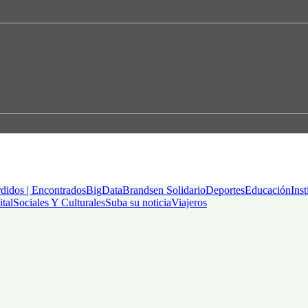
didos | Encontrados
BigData
Brandsen Solidario
Deportes
Educación
Inst
ital
Sociales Y Culturales
Suba su noticia
Viajeros