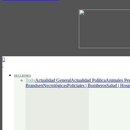
SECCIONES
Todo
Actualidad General
Actualidad Política
Animales Per
Brandsen
Necrológicas
Policiales | Bomberos
Salud | Hosp