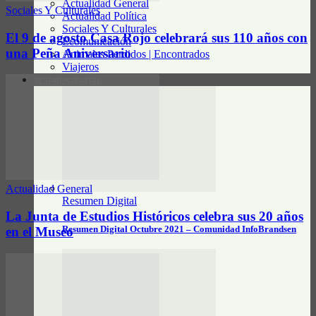
Actualidad General
Sociales Y Culturales
Actualidad Política
Sociales Y Culturales
El 9 de agosto Casa Rojo celebrará sus 110 años con
Ecomunicación
una Peña Aniversario
Animales Perdidos | Encontrados
Viajeros
RESUMEN DIGITAL
Actualidad General
Resumen Digital
La Junta de Estudios Históricos celebra sus 20 años
Resumen Digital Octubre 2021 – Comunidad InfoBrandsen
en el Museo