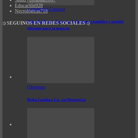
Educación
928
Actualidad General
Necrológicas
718
Marcelo Bravo Zamora: Soluciones contables y gestión
:) SEGUINOS EN REDES SOCIALES :)
eficiente para tu negocio
Obstetras
Belén Gamboa Lic. en Obstetricia