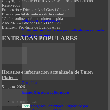
Copyright 2008 - INFOBRANDSEN | Todos los Derechos
Reservados
Propietario y Director: Ariel Grassi Cúpparo
Primer portal de noticias de la ciudad
17 años online en forma ininterrumpida
Soluciones Tecnológicas
Año 2025 – Ediciones Nº 5932 a 6296
Brandsen, Provincia de Buenos Aires
Movimiento Yo Puedo: clases personalizadas para aprender
tecnología a tu ritmo
ENTRADAS POPULARES
Horarios e información actualizada de Unión
Platense
Ortopédia
5 agosto, 2026
Insumos Ortopédicos y Deportivos
GUÍA PROFESIONAL
Todo
Abogados
Contadores
Diagnóstico por