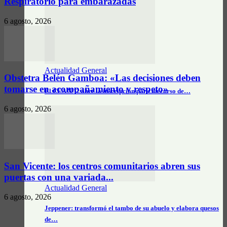
Respiratorio para embarazadas
6 agosto, 2026
Actualidad General
Obstetra Belén Gamboa: «Las decisiones deben
tomarse en acompañamiento y respeto»
El CEA N° 2 abre la inscripción para un curso de…
6 agosto, 2026
San Vicente: los centros comunitarios abren sus
puertas con una variada...
Actualidad General
6 agosto, 2026
Jeppener: transformó el tambo de su abuelo y elabora quesos
de…