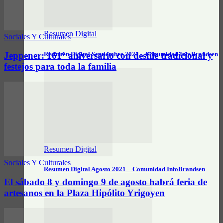
Resumen Digital
Sociales Y Culturales
Resumen Digital Septiembre 2021 – Comunidad InfoBrandsen
Jeppener: 161° aniversario con desfile tradicional y
festejos para toda la familia
Resumen Digital
Sociales Y Culturales
Resumen Digital Agosto 2021 – Comunidad InfoBrandsen
El sábado 8 y domingo 9 de agosto habrá feria de
artesanos en la Plaza Hipólito Yrigoyen