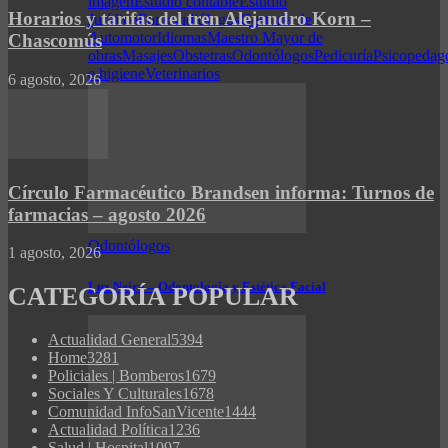
imagen
Estudio contable
Estudio
Horarios y tarifas del tren Alejandro Korn –
Jurídico
Fonoaudiólogos
Gestoría del
Automotor
Idiomas
Maestro Mayor de
Chascomús
obras
Masajes
Obstetras
Odontólogos
Pedicuría
Psicopedag
e higiene
Veterinarios
6 agosto, 2026
Círculo Farmacéutico Brandsen informa: Turnos de
farmacias – agosto 2026
Odontólogos
1 agosto, 2026
Luz Neira – Odontología y Estética Facial
CATEGORÍA POPULAR
Actualidad General
5394
Home
3281
Policiales | Bomberos
1679
Sociales Y Culturales
1678
Comunidad InfoSanVicente
1444
Actualidad Política
1236
Salud | Hospital
1097