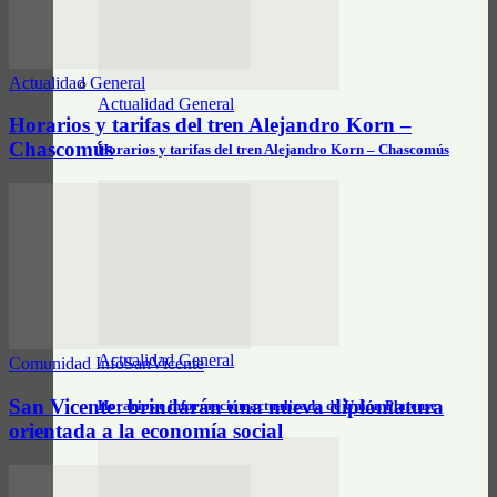
Actualidad General
Actualidad General
Horarios y tarifas del tren Alejandro Korn –
Chascomús
Horarios y tarifas del tren Alejandro Korn – Chascomús
Actualidad General
Comunidad InfoSanVicente
San Vicente: brindarán una nueva diplomatura
Horarios e información actualizada de Unión Platense
orientada a la economía social