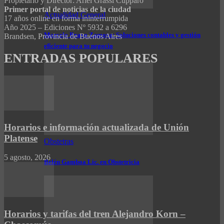
Propietario y Director: Ariel Grassi Cúpparo
Primer portal de noticias de la ciudad
Actualidad General
17 años online en forma ininterrumpida
Año 2025 – Ediciones Nº 5932 a 6296
Marcelo Bravo Zamora: Soluciones contables y gestión
Brandsen, Provincia de Buenos Aires
eficiente para tu negocio
ENTRADAS POPULARES
Horarios e información actualizada de Unión
Platense
Obstetras
5 agosto, 2026
Belén Gamboa Lic. en Obstetricia
Horarios y tarifas del tren Alejandro Korn –