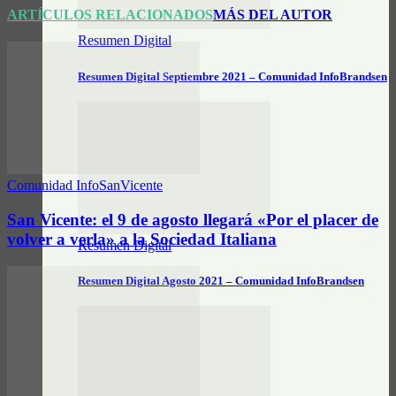
ARTÍCULOS RELACIONADOS
MÁS DEL AUTOR
Resumen Digital
Resumen Digital Septiembre 2021 – Comunidad InfoBrandsen
Comunidad InfoSanVicente
San Vicente: el 9 de agosto llegará «Por el placer de
volver a verla» a la Sociedad Italiana
Resumen Digital
Resumen Digital Agosto 2021 – Comunidad InfoBrandsen