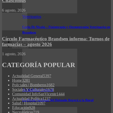
Chascomús
6 agosto, 2026
Veterinarios
Carla De Nicola – Fisioterapia y Ozonoterapia Veterinaria en
Brandsen
Círculo Farmacéutico Brandsen informa: Turnos de
CONTACTO/PUBLICIDAD
farmacias – agosto 2026
INFO CAMPO
1 agosto, 2026
CATEGORÍA POPULAR
Actualidad General
5397
Home
3281
Policiales | Bomberos
1682
Sociales Y Culturales
1678
Actualidad General
Comunidad InfoSanVicente
1444
Actualidad Política
1237
La Fiesta Nacional del Holando llegará a la Rural
Salud | Hospital
1097
Educación
928
Necrológicas
719