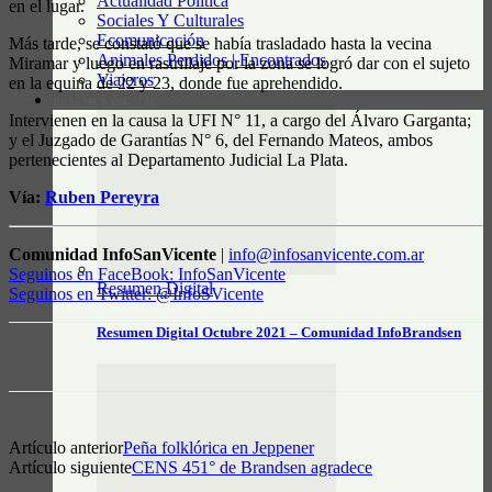
Actualidad Política
en el lugar.
Sociales Y Culturales
Ecomunicación
Más tarde, se constató que se había trasladado hasta la vecina
Animales Perdidos | Encontrados
Miramar y luego en rastrillaje por la zona se logró dar con el sujeto
Viajeros
en la equina de 22 y 23, donde fue aprehendido.
RESUMEN DIGITAL
Intervienen en la causa la UFI N° 11, a cargo del Álvaro Garganta;
y el Juzgado de Garantías N° 6, del Fernando Mateos, ambos
pertenecientes al Departamento Judicial La Plata.
Vía:
Ruben Pereyra
Comunidad InfoSanVicente
|
info@infosanvicente.com.ar
Seguinos en FaceBook: InfoSanVicente
Resumen Digital
Seguinos en Twitter: @InfoSVicente
Resumen Digital Octubre 2021 – Comunidad InfoBrandsen
Artículo anterior
Peña folklórica en Jeppener
Artículo siguiente
CENS 451° de Brandsen agradece