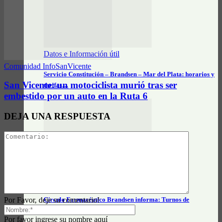
Datos e Información útil
Comunidad InfoSanVicente
Servicio Constitución – Brandsen – Mar del Plata: horarios y
San Vicente: un motociclista murió tras ser
tarifas…
embestido por un auto en la Ruta 6
DEJA UNA RESPUESTA
Actualidad General
Por Favor, deje su comentario!
Círculo Farmacéutico Brandsen informa: Turnos de
farmacias – agosto 2026
Por favor ingrese su nombre aquí