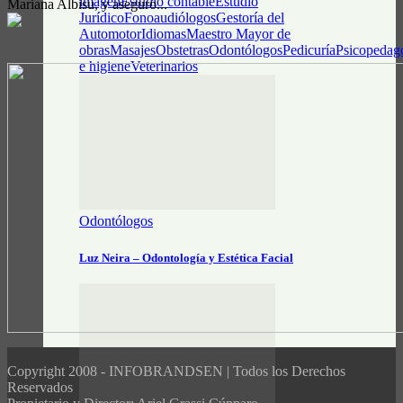
imagen
Estudio contable
Estudio
Mariana Albisu, y aseguró...
Jurídico
Fonoaudiólogos
Gestoría del
Automotor
Idiomas
Maestro Mayor de
obras
Masajes
Obstetras
Odontólogos
Pedicuría
Psicopedag
e higiene
Veterinarios
Odontólogos
Luz Neira – Odontología y Estética Facial
Copyright 2008 - INFOBRANDSEN | Todos los Derechos
Reservados