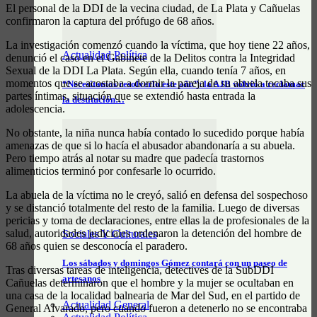
El personal de la DDI de la vecina ciudad, de La Plata y Cañuelas
confirmaron la captura del prófugo de 68 años.
La investigación comenzó cuando la víctima, que hoy tiene 22 años,
Actualidad Política
denunció el caso en el Gabinete de la Delitos contra la Integridad
Sexual de la DDI La Plata. Según ella, cuando tenía 7 años, en
momentos que se acostaba a dormir la pareja de su abuela tocaba sus
“Necesitamos resolverlo este año”: la AJB volvió a reclamar
partes íntimas, situación que se extendió hasta entrada la
la destitución…
adolescencia.
No obstante, la niña nunca había contado lo sucedido porque había
amenazas de que si lo hacía el abusador abandonaría a su abuela.
Pero tiempo atrás al notar su madre que padecía trastornos
alimenticios terminó por confesarle lo ocurrido.
La abuela de la víctima no le creyó, salió en defensa del sospechoso
y se distanció totalmente del resto de la familia. Luego de diversas
pericias y toma de declaraciones, entre ellas la de profesionales de la
salud, autoridades judiciales ordenaron la detención del hombre de
Sociales Y Culturales
68 años quien se desconocía el paradero.
Los sábados y domingos Gómez contará con un paseo de
Tras diversas tareas de inteligencia, detectives de la SubDDI
artesanos
Cañuelas determinaron que el hombre y la mujer se ocultaban en
una casa de la localidad balnearia de Mar del Sud, en el partido de
Actualidad General
General Alvarado, pero cuando fueron a detenerlo no se encontraba