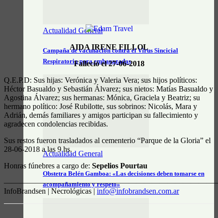
Actualidad General
AIDA IRENE FILLOL
Campaña de vacunación contra el Virus Sincicial
Respiratorio para embarazadas
Falleció el 27-06-2018
Q.E.P.D: Sus hijas: Verónica y Valeria Vera; sus hijos políticos:
Héctor Basualdo y Sebastián Álvarez; sus nietos: Matías Basualdo y
Agostina Álvarez; sus hermanas: Mónica, Graciela y Beatriz; su
hermano político: José Rubilotte, sus sobrinos: Nicolás, Mara y
Adrián, demás familiares y amigos participan su fallecimiento y
agradecen condolencias recibidas.
Sus restos fueron trasladados al cementerio “Parque de la Gloria” el
28-06-2018 a las 9 hs.
Actualidad General
Honras fúnebres a cargo de:
Sepelios Pourtau
Obstetra Belén Gamboa: «Las decisiones deben tomarse en
———————————————————————————
acompañamiento y respeto»
InfoBrandsen | Necrológicas |
info@infobrandsen.com.ar