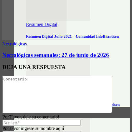
Resumen Digital
Resumen Digital Julio 2021 – Comunidad InfoBrandsen
Necrológicas
Necrológicas semanales: 27 de junio de 2026
DEJA UNA RESPUESTA
Resumen Digital
Resumen Digital Junio 2021 – Comunidad InfoBrandsen
Por Favor, deje su comentario!
DATOS ÚTILES
Por favor ingrese su nombre aquí