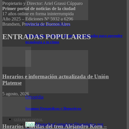
Propietario y Director: Ariel Grassi Cúpparo
Primer portal de noticias de la ciudad
17 años online en forma ininterrumpida
Año 2025 – Ediciones Nº 5932 a 6296
Soluciones Tecnológicas
Brandsen, Provincia de Buenos Aires
ENTRADAS POPULARES
Movimiento Yo Puedo: clases personalizadas para aprender
tecnología a tu ritmo
Horarios e información actualizada de Unión
Platense
5 agosto, 2026
Ortopédia
Insumos Ortopédicos y Deportivos
GUÍA PROFESIONAL
Todo
Abogados
Contadores
Diagnóstico por
Horarios y tarifas del tren Alejandro Korn –