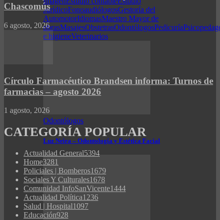
imagen
Estudio contable
Estudio
Chascomús
Jurídico
Fonoaudiólogos
Gestoría del
Automotor
Idiomas
Maestro Mayor de
6 agosto, 2026
obras
Masajes
Obstetras
Odontólogos
Pedicuría
Psicopedag
e higiene
Veterinarios
Círculo Farmacéutico Brandsen informa: Turnos de
farmacias – agosto 2026
1 agosto, 2026
Odontólogos
CATEGORÍA POPULAR
Luz Neira – Odontología y Estética Facial
Actualidad General
5394
Home
3281
Policiales | Bomberos
1679
Sociales Y Culturales
1678
Comunidad InfoSanVicente
1444
Actualidad Política
1236
Salud | Hospital
1097
Educación
928