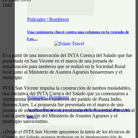
1842
Policiales | Bomberos
Una camioneta chocó contra una columna en la rotonda de
Los…
Es a partir de una innovación del INTA Cuenca del Salado que fue
presentada en San Vicente en el marco de una jornada de
actualización para tamberos que se realizó en la Sociedad Rural
local junto al Ministerio de Asuntos Agrarios bonaerenses y el
municipio
INTA San Vicente impulsa la construcción de tambos trasladables,
una iniciativa del INTA Cuenca del Salado que ya comenzaron a
Policiales | Bomberos
implementar productores tamberos del partido de Punta Indio,
Buenos Aires. La propuesta fue presentada en el marco de una
jornada de actualización técnica realizada en la Sociedad Rural local
Aprehendieron a un joven con pedido de captura activo por
con la participación del Ministerio de Asuntos Agrarios y el
una…
municipio sanvicentino.
«Desde el INTA San Vicente apoyamos la tarea de los técnicos de
Cuenca del Salado quienes trabajan en la implementación de