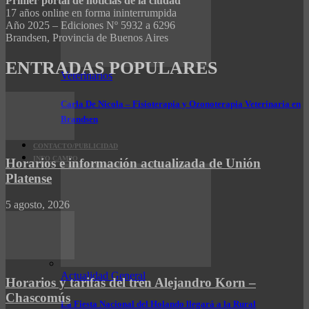
Primer portal de noticias de la ciudad
17 años online en forma ininterrumpida
Año 2025 – Ediciones Nº 5932 a 6296
Brandsen, Provincia de Buenos Aires
ENTRADAS POPULARES
Veterinarios
Carla De Nicola – Fisioterapia y Ozonoterapia Veterinaria en
Brandsen
CONTACTO/PUBLICIDAD
INFO CAMPO
Horarios e información actualizada de Unión
Platense
5 agosto, 2026
Actualidad General
Horarios y tarifas del tren Alejandro Korn –
Chascomús
La Fiesta Nacional del Holando llegará a la Rural