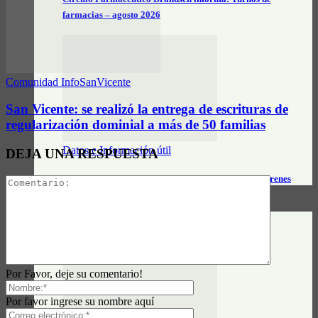
farmacias – agosto 2026
Comunidad InfoSanVicente
San Vicente: se realizó la entrega de escrituras de
regularización dominial a más de 50 familias
Datos e Información útil
DEJA UNA RESPUESTA
Feriado de jueves y viernes: Cómo funcionarán los trenes
CLASIFICADOS
Por Favor, deje su comentario!
Por favor ingrese su nombre aquí