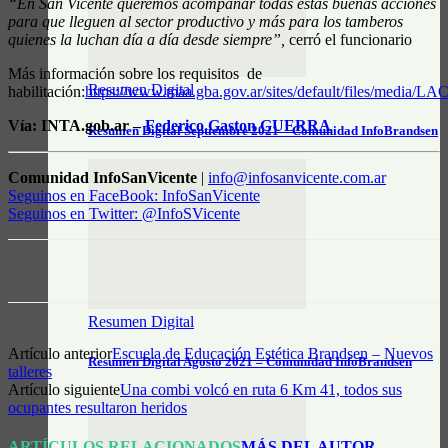
“En San Vicente queremos acompañar todas estas buenas acciones
para que lleguen al sector productivo y más para los tamberos
quienes la luchan día a día desde siempre”,
cerró el funcionario
Más información sobre los requisitos de
Resumen Digital
habilitación:
https://www.maa.gba.gov.ar/sites/default/files/media
Vía: INTA.gob.ar –
Federico Gaston GUERRA
Resumen Digital Septiembre 2021 – Comunidad InfoBrandsen
Comunidad InfoSanVicente
|
info@infosanvicente.com.ar
Seguinos en FaceBook: InfoSanVicente
Seguinos en Twitter: @InfoSVicente
Resumen Digital
Artículo anterior
Escuela de Educación Estética Brandsen – Nuevos
Resumen Digital Agosto 2021 – Comunidad InfoBrandsen
talleres
Artículo siguiente
Una combi volcó en ruta 6 Km 41, todos sus
ocupantes resultaron heridos
ARTÍCULOS RELACIONADOS
MÁS DEL AUTOR