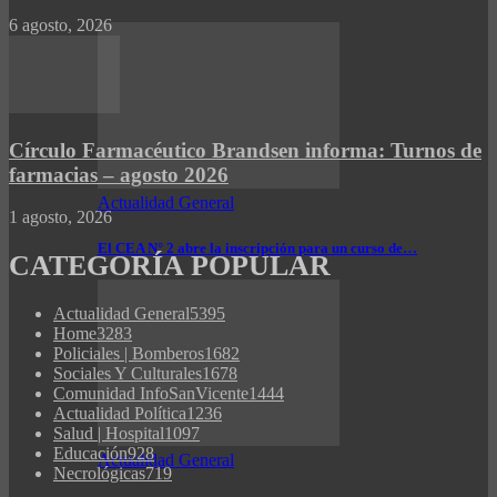
6 agosto, 2026
Círculo Farmacéutico Brandsen informa: Turnos de
farmacias – agosto 2026
Actualidad General
1 agosto, 2026
El CEA N° 2 abre la inscripción para un curso de…
CATEGORÍA POPULAR
Actualidad General
5395
Home
3283
Policiales | Bomberos
1682
Sociales Y Culturales
1678
Comunidad InfoSanVicente
1444
Actualidad Política
1236
Salud | Hospital
1097
Educación
928
Actualidad General
Necrológicas
719