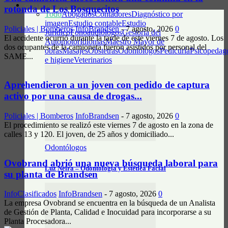
GUÍA PROFESIONAL
rotonda de Los Bosquecitos
Todo
Abogados
Contadores
Diagnóstico por
imagen
Estudio contable
Estudio
Policiales | Bomberos
InfoBrandsen
-
7 agosto, 2026
0
Jurídico
Fonoaudiólogos
Gestoría del
El accidente ocurrió durante la tarde de este viernes 7 de agosto. Los
Automotor
Idiomas
Maestro Mayor de
dos ocupantes de la camioneta fueron asistidos por personal del
obras
Masajes
Obstetras
Odontólogos
Pedicuría
Psicopedag
SAME...
e higiene
Veterinarios
Aprehendieron a un joven con pedido de captura
activo por una causa de drogas...
Policiales | Bomberos
InfoBrandsen
-
7 agosto, 2026
0
El procedimiento se realizó este viernes 7 de agosto en la zona de
calles 13 y 120. El joven, de 25 años y domiciliado...
Odontólogos
Ovobrand abrió una nueva búsqueda laboral para
Luz Neira – Odontología y Estética Facial
su planta de Brandsen
InfoClasificados
InfoBrandsen
-
7 agosto, 2026
0
La empresa Ovobrand se encuentra en la búsqueda de un Analista
de Gestión de Planta, Calidad e Inocuidad para incorporarse a su
Planta Procesadora...