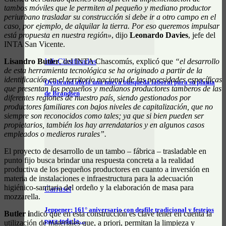
tambos móviles que le permiten al pequeño y mediano productor
periurbano trasladar su construcción si debe ir a otro campo en el
caso, por ejemplo, de alquilar la tierra. Por eso queremos impulsar
está propuesta en nuestra región»
, dijo
Leonardo Davies
, jefe del
INTA San Vicente.
Lisandro Butler
, del INTA Chascomús, explicó que
“el desarrollo
InfoClasificados
de esta herramienta tecnológica se ha originado a partir de la
identificación en el territorio nacional de las necesidades específicas
Ovobrand abrió una nueva búsqueda laboral para su planta
que presentan los pequeños y medianos productores tamberos de las
de Brandsen
diferentes regiones de nuestro país, siendo gestionados por
productores familiares con bajos niveles de capitalización, que no
siempre son reconocidos como tales; ya que si bien pueden ser
propietarios, también los hay arrendatarios y en algunos casos
empleados o medieros rurales”.
El proyecto de desarrollo de un tambo – fábrica – trasladable en
punto fijo busca brindar una respuesta concreta a la realidad
productiva de los pequeños productores en cuanto a inversión en
materia de instalaciones e infraestructura para la adecuación
higiénico-sanitaria del ordeño y la elaboración de masa para
Carrusel
mozzarella.
Jeppener: 161° aniversario con desfile tradicional y festejos
Butler i
ndicó que en esta construcción es clave tener en cuenta la
para toda la…
utilización de materiales que, a priori, permitan la limpieza y