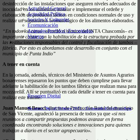
desinfección de las instalaciones que aseguren niveles adecuados de
Actualidad General
inocuidad en los alimentos; instalar e implementar el ordeñe y
Actualidad Política
elaboración de productos lácteos en condiciones normales de uso y
Sociales Y Culturales
realizar un seguimiento bromatológico de los alimentos elaborados.
Ecomunicación
Animales Perdidos | Encontrados
“En todos los casos
–recordó el técnico del INTA Chascomús–
es
Viajeros
importante contar con la habilitación de la estructura probada por
las instituciones responsables del control y fiscalización de tambos –
RESUMEN DIGITAL
fábrica. Por esto es abordamos este desarrollo en conjunto con el
municipio de Punta Indio”
A tener en cuenta
En la jornada, además, técnicos del Ministerio de Asuntos Agrarios
bonaerenses repasaron los puntos que deben cumplirse para llevar
adelante la habilitación de los tambos fábrica que realizan masa para
mozzarella. Allí se puntualizó en cada detalle a tener en cuenta para
Resumen Digital
realizar este trámite.
Juan Manuel Bracci
, director de Producción Rural del municipio
Resumen Digital Octubre 2021 – Comunidad InfoBrandsen
de San Vicente, agradeció la presencia de todos ya que
«si nos
reunimos a compartir propuestas podemos avanzar en forma
coordinada encontrando soluciones e innovaciones para quienes
trabajan a diario en el sector agropecuario».