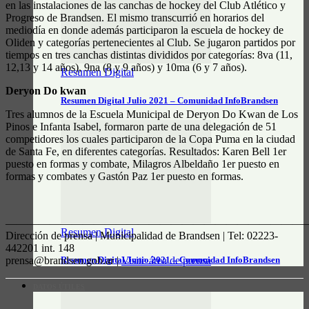
en las instalaciones de las canchas de hockey del Club Atlético y
Progreso de Brandsen. El mismo transcurrió en horarios del
mediodía en donde además participaron la escuela de hockey de
Oliden y categorías pertenecientes al Club. Se jugaron partidos por
tiempos en tres canchas distintas divididos por categorías: 8va (11,
12,13 y 14 años), 9na (8 y 9 años) y 10ma (6 y 7 años).
Resumen Digital
Deryon Do kwan
Resumen Digital Julio 2021 – Comunidad InfoBrandsen
Tres alumnos de la Escuela Municipal de Deryon Do Kwan de Los
Pinos e Infanta Isabel, formaron parte de una delegación de 51
competidores los cuales participaron de la Copa Puma en la ciudad
de Santa Fe, en diferentes categorías. Resultados: Karen Bell 1er
puesto en formas y combate, Milagros Albeldaño 1er puesto en
formas y combates y Gastón Paz 1er puesto en formas.
————————————————————————————
Resumen Digital
Dirección de prensa | Municipalidad de Brandsen | Tel: 02223-
442201 int. 148
prensa@brandsen.gob.ar |
Visite área de prensa
Resumen Digital Junio 2021 – Comunidad InfoBrandsen
DATOS ÚTILES