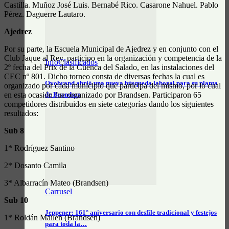
Castilla. Muñoz José Luis. Bernabé Rico. Casarone Nahuel. Pablo
Pérez. Daguerre Lautaro.
Ajedrez
Por su parte, la Escuela Municipal de Ajedrez y en conjunto con el
Club Jaque al Rey, participo en la organización y competencia de la
InfoClasificados
2º fecha del Prix de la Cuenca del Salado, en las instalaciones del
CEC nº 801. Dicho torneo consta de diversas fechas la cual es
Ovobrand abrió una nueva búsqueda laboral para su planta
organizado por cada municipio que participa del mismo, por lo cual
de Brandsen
en esta ocasión fue organizado por Brandsen. Participaron 65
competidores distribuidos en siete categorías dando los siguientes
resultados:
Sub 8
1* Rodríguez Santino
2* Dosanto Camila
3* Albarracín Mateo (Brandsen)
Carrusel
Sub 10
Jeppener: 161° aniversario con desfile tradicional y festejos
1* Roldán Mailen (Brandsen)
para toda la…