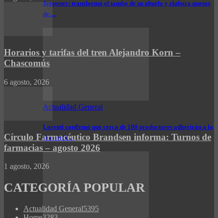
Jeppener: transformó el tambo de su abuelo y elabora quesos
de…
Horarios y tarifas del tren Alejandro Korn –
Chascomús
6 agosto, 2026
Actualidad General
Lorenti confirmó que cerca de 100 productores adherirán a la
Círculo Farmacéutico Brandsen informa: Turnos de
demanda…
farmacias – agosto 2026
1 agosto, 2026
CATEGORÍA POPULAR
Actualidad General
5395
Home
3283