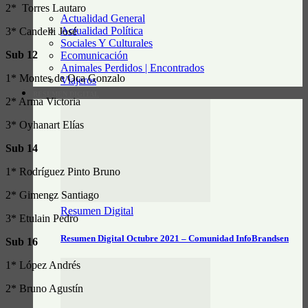
2* Torres Lautaro
Actualidad General
Actualidad Política
3* Candelli José
Sociales Y Culturales
Sub 12
Ecomunicación
Animales Perdidos | Encontrados
1* Montes de Oca Gonzalo
Viajeros
RESUMEN DIGITAL
2* Arma Victoria
3* Oyhanart Elías
Sub 14
1* Rodríguez Pinto Bruno
2* Gimenez Santiago
Resumen Digital
3* Etulain Pedro
Resumen Digital Octubre 2021 – Comunidad InfoBrandsen
Sub 16
1* López Andrés
2* Bruno Agustín