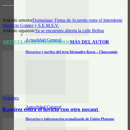
Artículo anterior
Domselaar: Firma de Acuerdo entre el Intendente
Mauricio Gomez y S.E.M.S.V.
Artículo siguiente
Ya se encuentra abierta la calle Belloq
Actualidad General
ARTÍCULOS RELACIONADOS
MÁS DEL AUTOR
Horarios y tarifas del tren Alejandro Korn – Chascomús
Deportes
Actualidad General
Ramírez estira el invicto con otro nocaut
Horarios e información actualizada de Unión Platense