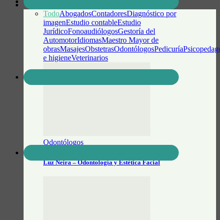
GUÍA PROFESIONAL
Todo
Abogados
Contadores
Diagnóstico por
imagen
Estudio contable
Estudio
Jurídico
Fonoaudiólogos
Gestoría del
Automotor
Idiomas
Maestro Mayor de
obras
Masajes
Obstetras
Odontólogos
Pedicuría
Psicopedag
e higiene
Veterinarios
Odontólogos
Luz Neira – Odontología y Estética Facial