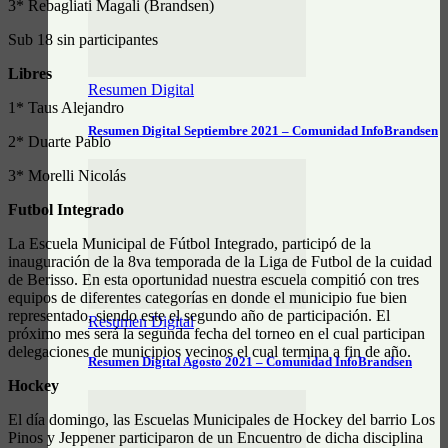
3* Rebagliati Magali (Brandsen)
Sub 18 sin participantes
Libres
Resumen Digital
1* Taus Alejandro
Resumen Digital Septiembre 2021 – Comunidad InfoBrandsen
2* Duarte Pablo
3* Morelli Nicolás
Futbol Integrado
La Escuela Municipal de Fútbol Integrado, participó de la
inauguración de la 8va temporada de la Liga de Futbol de la cuidad
de Berisso. En esta oportunidad nuestra escuela compitió con tres
equipos de diferentes categorías en donde el municipio fue bien
representado, siendo este el segundo año de participación. El
Resumen Digital
próximo mes será la segunda fecha del torneo en el cual participan
delegaciones de municipios vecinos el cual termina a fin de año.
Resumen Digital Agosto 2021 – Comunidad InfoBrandsen
Hockey
El día domingo, las Escuelas Municipales de Hockey del barrio Los
Pinos y Jeppener participaron de un Encuentro de dicha disciplina