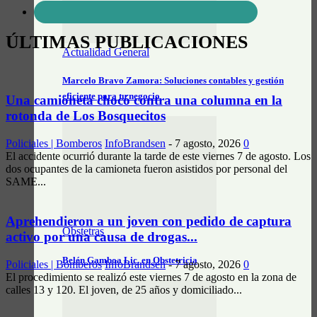
ÚLTIMAS PUBLICACIONES
Actualidad General
Marcelo Bravo Zamora: Soluciones contables y gestión
eficiente para tu negocio
Una camioneta chocó contra una columna en la
rotonda de Los Bosquecitos
Policiales | Bomberos
InfoBrandsen
-
7 agosto, 2026
0
El accidente ocurrió durante la tarde de este viernes 7 de agosto. Los
dos ocupantes de la camioneta fueron asistidos por personal del
SAME...
Aprehendieron a un joven con pedido de captura
Obstetras
activo por una causa de drogas...
Belén Gamboa Lic. en Obstetricia
Policiales | Bomberos
InfoBrandsen
-
7 agosto, 2026
0
El procedimiento se realizó este viernes 7 de agosto en la zona de
calles 13 y 120. El joven, de 25 años y domiciliado...