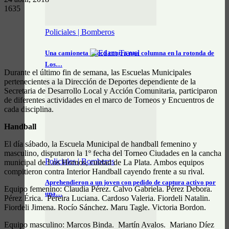
1635
Policiales | Bomberos
Una camioneta chocó contra una columna en la rotonda de
Los…
Durante el último fin de semana, las Escuelas Municipales
pertenecientes a la Dirección de Deportes dependiente de la
Secretaria de Desarrollo Local y Acción Comunitaria, participaron
de diferentes actividades en el marco de Torneos y Encuentros de
cada disciplina.
Handball
El día sábado, la Escuela Municipal de handball femenino y
masculino, disputaron la 1º fecha del Torneo Ciudades en la cancha
Policiales | Bomberos
municipal de Los Hornos, cuidad de La Plata. Ambos equipos
compitieron contra Interior Handball cayendo frente a su rival.
Aprehendieron a un joven con pedido de captura activo por
Equipo femenino: Claudia Pérez. Calvo Gabriela. Pérez Debora.
una…
Pérez Érica. Pereira Luciana. Cardoso Valeria. Fiordeli Natalin.
Fiordeli Jimena. Rocío Sánchez. Maru Tagle. Victoria Bordon.
Equipo masculino: Marcos Binda. Martín Avalos. Mariano Díez