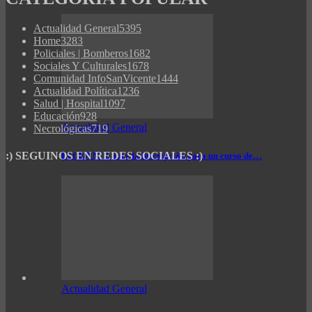
Actualidad General
5395
Home
3283
Policiales | Bomberos
1682
Sociales Y Culturales
1678
Comunidad InfoSanVicente
1444
Actualidad Política
1236
Salud | Hospital
1097
Educación
928
Actualidad General
Necrológicas
719
:) SEGUINOS EN REDES SOCIALES :)
El CEA N° 2 abre la inscripción para un curso de…
Actualidad General