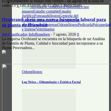
El procedimiento se realizó este viernes 7 de agosto en la zona de
GUÍA PROFESIONAL
calles 13 y 120. El joven, de 25 años y domiciliado...
Todo
Abogados
Contadores
Diagnóstico por
imagen
Estudio contable
Estudio
Jurídico
Fonoaudiólogos
Gestoría del
Ovobrand abrió una nueva búsqueda laboral para
Automotor
Idiomas
Maestro Mayor de
su planta de Brandsen
obras
Masajes
Obstetras
Odontólogos
Pedicuría
Psicopedag
e higiene
Veterinarios
InfoClasificados
InfoBrandsen
-
7 agosto, 2026
0
La empresa Ovobrand se encuentra en la búsqueda de un Analista
de Gestión de Planta, Calidad e Inocuidad para incorporarse a su
Planta Procesadora...
Odontólogos
Luz Neira – Odontología y Estética Facial