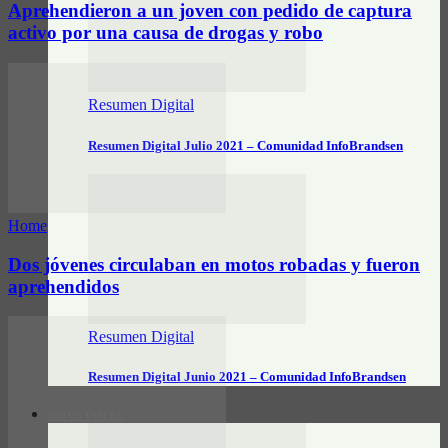
Aprehendieron a un joven con pedido de captura
activo por una causa de drogas y robo
Resumen Digital
Resumen Digital Julio 2021 – Comunidad InfoBrandsen
Home
Dos jóvenes circulaban en motos robadas y fueron
aprehendidos
Resumen Digital
Resumen Digital Junio 2021 – Comunidad InfoBrandsen
DATOS ÚTILES