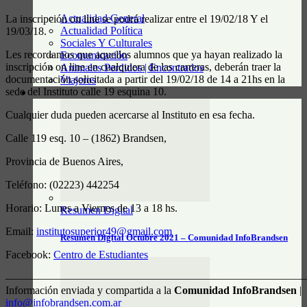
Actualidad General
La inscripción on line se podrá realizar entre el 19/02/18 Y el
Actualidad Política
19/03/18.
Sociales Y Culturales
Les recordamos que aquellos alumnos que ya hayan realizado la
Ecomunicación
inscripción on line en cualquiera de las carreras, deberán traer la
Animales Perdidos | Encontrados
documentación solicitada a partir del 19/02/18 de 14 a 21hs en la
Viajeros
sede del Instituto calle 19 esquina 10.
RESUMEN DIGITAL
Cualquier duda pueden acercarse al Instituto en esa fecha.
Calle 119 esq. 10 – (1862) Brandsen,
Provincia de Buenos Aires,
Teléfono: (02223) 442254
Horario: Lunes a Viernes de 13 a 18 hs.
Resumen Digital
Email:
institutosuperior49@gmail.com
Resumen Digital Octubre 2021 – Comunidad InfoBrandsen
Facebook:
Centro de Estudiantes
———————————————————————————
Información enviada y compartida a la
Comunidad InfoBrandsen
|
info@infobrandsen.com.ar