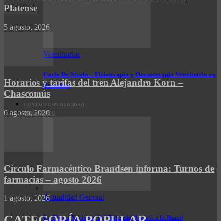
Platense
5 agosto, 2026
Veterinarios
Carla De Nicola – Fisioterapia y Ozonoterapia Veterinaria en
Horarios y tarifas del tren Alejandro Korn –
Brandsen
Chascomús
CONTACTO/PUBLICIDAD
6 agosto, 2026
INFO CAMPO
Círculo Farmacéutico Brandsen informa: Turnos de
farmacias – agosto 2026
Actualidad General
1 agosto, 2026
CATEGORÍA POPULAR
La Fiesta Nacional del Holando llegará a la Rural