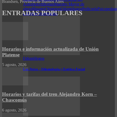
Brandsen, Provincia de Buenos Aires
Automotor
Idiomas
Maestro Mayor de
obras
Masajes
Obstetras
Odontólogos
Pedicuría
Psicopedag
ENTRADAS POPULARES
e higiene
Veterinarios
Horarios e información actualizada de Unión
Platense
Odontólogos
5 agosto, 2026
Luz Neira – Odontología y Estética Facial
Horarios y tarifas del tren Alejandro Korn –
Chascomús
6 agosto, 2026