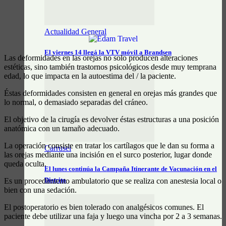
Actualidad General
El viernes 14 llegá la VTV móvil a Brandsen
Las deformidades en las orejas no solo producen alteraciones
estéticas, sino también trastornos psicológicos desde muy temprana
edad, lo que impacta en la autoestima del / la paciente.
Éstas deformidades consisten en general en orejas más grandes que
lo normal, o demasiado separadas del cráneo.
El objetivo de la cirugía es devolver éstas estructuras a una posición
anatómica con un tamaño adecuado.
La operación consiste en tratar los cartílagos que le dan su forma a
Carrusel
las orejas mediante una incisión en el surco posterior, lugar donde
queda oculta.
El lunes continúa la Campaña Itinerante de Vacunación en el
Distrito
Es un procedimiento ambulatorio que se realiza con anestesia local o
bien con una sedación.
El postoperatorio es bien tolerado con analgésicos comunes. El
paciente debe utilizar una faja y luego una vincha por 2 a 3 semanas.