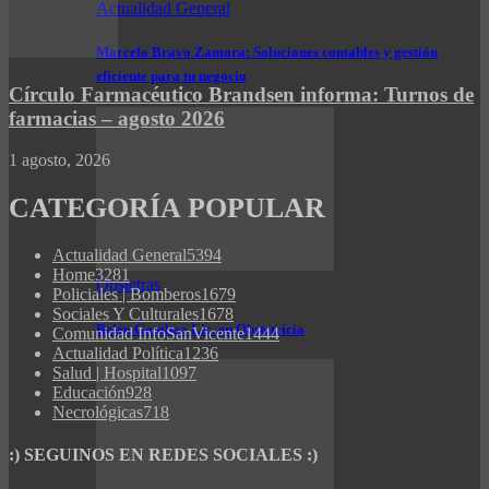
Actualidad General
Marcelo Bravo Zamora: Soluciones contables y gestión
eficiente para tu negocio
Círculo Farmacéutico Brandsen informa: Turnos de
farmacias – agosto 2026
1 agosto, 2026
CATEGORÍA POPULAR
Actualidad General
5394
Home
3281
Obstetras
Policiales | Bomberos
1679
Sociales Y Culturales
1678
Belén Gamboa Lic. en Obstetricia
Comunidad InfoSanVicente
1444
Actualidad Política
1236
Salud | Hospital
1097
Educación
928
Necrológicas
718
:) SEGUINOS EN REDES SOCIALES :)