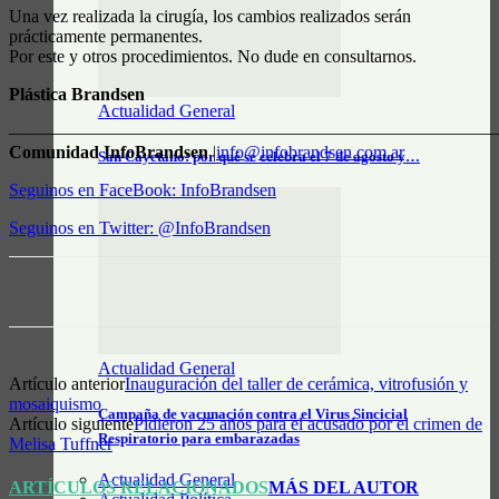
Una vez realizada la cirugía, los cambios realizados serán
prácticamente permanentes.
Por este y otros procedimientos. No dude en consultarnos.
Plástica Brandsen
Actualidad General
———————————————————————————
Comunidad InfoBrandsen
|
info@infobrandsen.com.ar
San Cayetano: por qué se celebra el 7 de agosto y…
Seguinos en FaceBook: InfoBrandsen
Seguinos en Twitter: @InfoBrandsen
Actualidad General
Artículo anterior
Inauguración del taller de cerámica, vitrofusión y
mosaiquismo
Campaña de vacunación contra el Virus Sincicial
Artículo siguiente
Pidieron 25 años para el acusado por el crimen de
Respiratorio para embarazadas
Melisa Tuffner
Actualidad General
ARTÍCULOS RELACIONADOS
MÁS DEL AUTOR