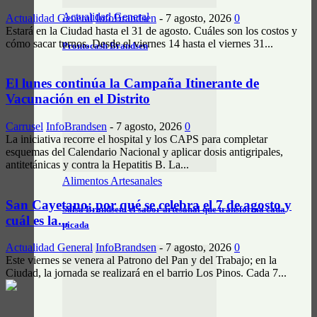
Actualidad General
Actualidad General
InfoBrandsen
-
7 agosto, 2026
0
Estará en la Ciudad hasta el 31 de agosto. Cuáles son los costos y
cómo sacar turnos. Desde el viernes 14 hasta el viernes 31...
Prontocash Brandsen
El lunes continúa la Campaña Itinerante de
Vacunación en el Distrito
Carrusel
InfoBrandsen
-
7 agosto, 2026
0
La iniciativa recorre el hospital y los CAPS para completar
esquemas del Calendario Nacional y aplicar dosis antigripales,
antitetánicas y contra la Hepatitis B. La...
Alimentos Artesanales
San Cayetano: por qué se celebra el 7 de agosto y
Salsa Brandsen: el sabor artesanal que transforma cada
cuál es la...
picada
Actualidad General
InfoBrandsen
-
7 agosto, 2026
0
Este viernes se venera al Patrono del Pan y del Trabajo; en la
Ciudad, la jornada se realizará en el barrio Los Pinos. Cada 7...