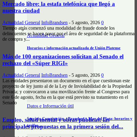
Mercado libre: la estafa telefónica que llegó a
nuestra ciudad
Actualidad General
InfoBrandsen
-
5 agosto, 2026
0
Tiempo atrás comenzó una modalidad de fraude donde los
delincuentes se hacen pasar por el área de seguridad de la plataforma
Actualidad General
de compra y...
Horarios e información actualizada de Unión Platense
Más de 100 organizaciones solicitan al Senado el
rechazo del «Súper RIGI»
Actualidad General
InfoBrandsen
-
5 agosto, 2026
0
Las entidades presentaron un documento en el que cuestionan este
proyecto de ley junto al de la Ley de Inviolabilidad de la Propiedad
Privada; y convocaron a una movilización frente al Congreso para
este 6 de agosto, fecha en la que está previsto su tratamiento en el
Senado
Datos e Información útil
Servicio Constitución – Brandsen – Mar del Plata: horarios y
Empleo, salud mental y obras públicas: las
tarifas…
principales propuestas en la primera sesión del...