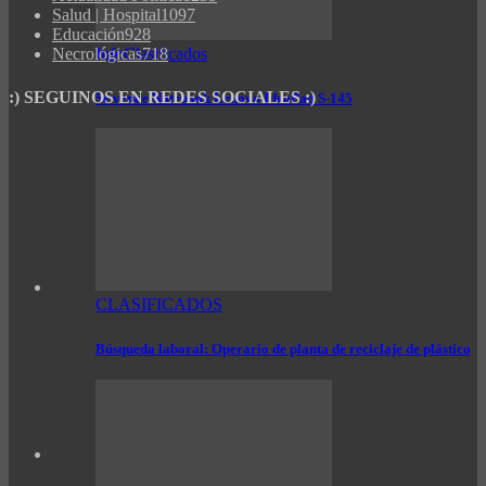
Salud | Hospital
1097
Educación
928
InfoClasificados
Necrológicas
718
:) SEGUINOS EN REDES SOCIALES :)
Se vende Notebook Lenovo IdeaPad S-145
CLASIFICADOS
Búsqueda laboral: Operario de planta de reciclaje de plástico