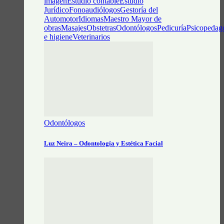
imagen
Estudio contable
Estudio
Jurídico
Fonoaudiólogos
Gestoría del
Automotor
Idiomas
Maestro Mayor de
obras
Masajes
Obstetras
Odontólogos
Pedicuría
Psicopedag
e higiene
Veterinarios
Odontólogos
Luz Neira – Odontología y Estética Facial