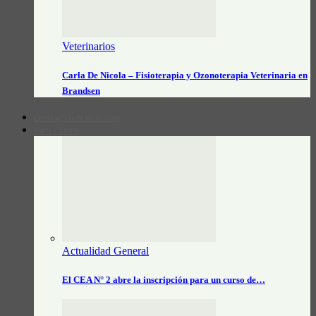
Veterinarios
Carla De Nicola – Fisioterapia y Ozonoterapia Veterinaria en
Brandsen
CONTACTO/PUBLICIDAD
INFO CAMPO
Actualidad General
El CEA N° 2 abre la inscripción para un curso de…