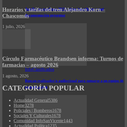
Horarios y tarifas del tren Alejandro Korn –
Auxiliares escolares 2027: cómo inscribirse y qué
Chascomús
documentación presentar
1 julio, 2026
Círculo Farmacéutico Brandsen informa: Turnos de
farmacias – agosto 2026
InfoClasificados
1 agosto, 2026
Buscan realizador/a audiovisual para sumarse a un equipo de
CATEGORÍA POPULAR
comunicación
Actualidad General
5386
Home
3278
Policiales | Bomberos
1678
Sociales Y Culturales
1678
Comunidad InfoSanVicente
1443
Actualidad Política
1235