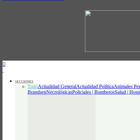
SECCIONES
Todo
Actualidad General
Actualidad Política
Animales Per
Brandsen
Necrológicas
Policiales | Bomberos
Salud | Hosp