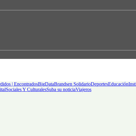
didos | Encontrados
BigData
Brandsen Solidario
Deportes
Educación
Inst
ital
Sociales Y Culturales
Suba su noticia
Viajeros