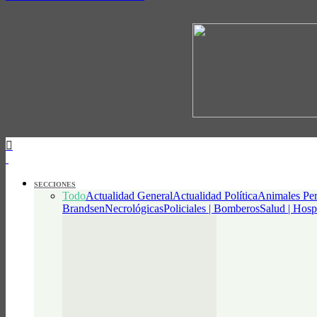
SECCIONES
Todo
Actualidad General
Actualidad Política
Animales Per
Brandsen
Necrológicas
Policiales | Bomberos
Salud | Hosp