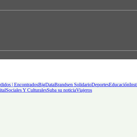
didos | Encontrados
BigData
Brandsen Solidario
Deportes
Educación
Inst
ital
Sociales Y Culturales
Suba su noticia
Viajeros