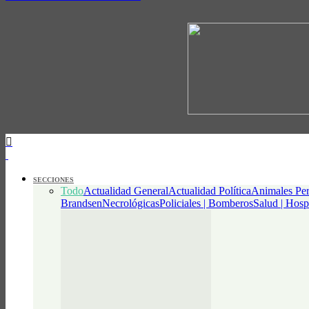
SECCIONES
Todo
Actualidad General
Actualidad Política
Animales Per
Brandsen
Necrológicas
Policiales | Bomberos
Salud | Hosp